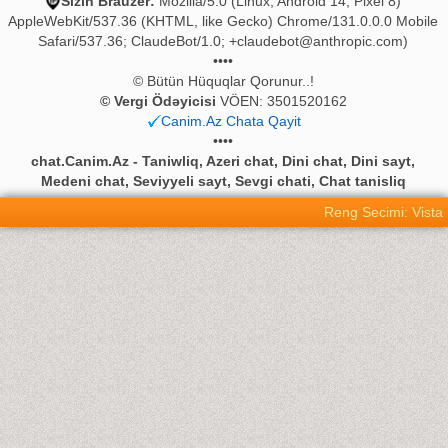
Sizin Brauzer:
Mozilla/5.0 (Linux; Android 14; Pixel 8)
AppleWebKit/537.36 (KHTML, like Gecko) Chrome/131.0.0.0 Mobile
Safari/537.36; ClaudeBot/1.0;
+claudebot@anthropic.com
)
••••
© Bütün Hüquqlar Qorunur..!
© Vergi Ödəyicisi
VÖEN: 3501520162
Canim.Az Chata Qayit
••••
chat.Canim.Az - Taniwliq, Azeri chat, Dini chat, Dini sayt,
Medeni chat, Seviyyeli sayt, Sevgi chati, Chat tanisliq
Reng Secimi: Vista