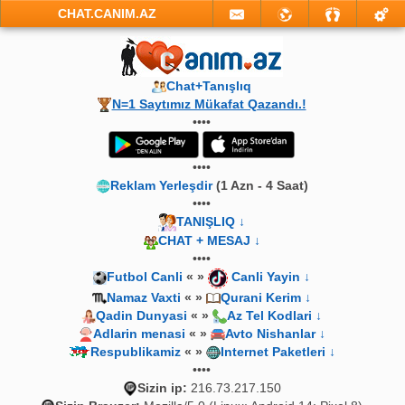
CHAT.CANIM.AZ
Chat+Tanışlıq
N=1 Saytımız Mükafat Qazandı.!
••••
••••
Reklam Yerleşdir
(1 Azn - 4 Saat)
••••
TANIŞLIQ ↓
CHAT + MESAJ ↓
••••
Futbol Canli
« »
Canli Yayin ↓
Namaz Vaxti
« »
Qurani Kerim ↓
Qadin Dunyasi
« »
Az Tel Kodlari ↓
Adlarin menasi
« »
Avto Nishanlar ↓
Respublikamiz
« »
Internet Paketleri ↓
••••
Sizin ip:
216.73.217.150