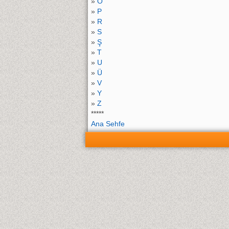
»
O
»
P
»
R
»
S
»
Ş
»
T
»
U
»
Ü
»
V
»
Y
»
Z
*****
Ana Sehfe