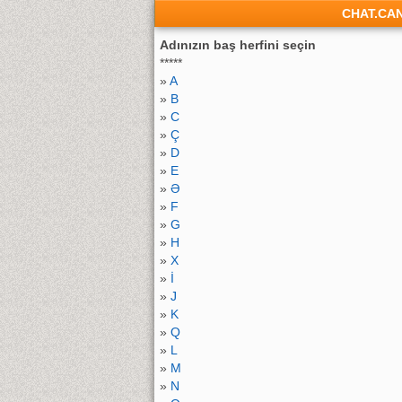
CHAT.CA
Adınızın baş herfini seçin
*****
»
A
»
B
»
C
»
Ç
»
D
»
E
»
Ə
»
F
»
G
»
H
»
X
»
İ
»
J
»
K
»
Q
»
L
»
M
»
N