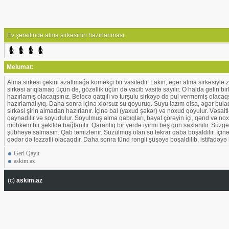
Ev şəraitində alma sirkəsinin hazırlanması
Melumat:
Alma sirkəsi çəkini azaltmağa köməkçi bir vasitədir. Lakin, əgər alma sirkəsiylə zə
sirkəsi arıqlamaq üçün də, gözəllik üçün də vacib vasitə sayılır. O halda gəlin b
hazırlamış olacaqsınız. Beləcə qatqılı və turşulu sirkəyə də pul verməmiş olacaq
hazırlamalıyıq. Daha sonra içinə xlorsuz su qoyuruq. Suyu lazım olsa, əgər bulaq
sirkəsi şirin almadan hazırlanır. İçinə bal (yaxud şəkər) və noxud qoyulur. Vəsait
qaynadılır və soyudulur. Soyulmuş alma qabıqları, bayat çörəyin içi, qənd və no
möhkəm bir şəkildə bağlanılır. Qaranlıq bir yerdə iyirmi beş gün saxlanılır. Sü
şübhəyə salmasın. Qab təmizlənir. Süzülmüş olan su təkrar qaba boşaldılır. İçinə 
qədər də ləzzətli olacaqdır. Daha sonra tünd rəngli şüşəyə boşaldılıb, istifadəyə h
Geri Qayıt
askim.az
(c)
askim.az