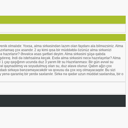
giyenik olmalıdır. Yoxsa, alma sirkəsindən lazım olan faydanı ala bilməzsiniz. Alma
 hazırlamaq çox asandır. 2 ay kimi qısa bir müddətdə özünüz alma sirkənizi
cə hazırlanır? Əvvəlcə əsas şərtləri deyim. Alma sirkəsini şüşə qabda
ırırıq. İndi də istehsalına keçək. Evdə alma sirkəsini necə hazırlayırlar? Alma
çi 1 çay qaşığının ucunda duz 3 yarım litr su Hazırlanması: Bir gün əvvəl su
vvəl qaynadılmış və soyudulmuş olan su, duz əlavə olunur. Qabın ağzı çox
də, dadı sirkəyə bənzəməyəcəkdir və qoxusu da çox xoş olmayacaqdır. Bu sizi
 yenə qaranlıq bir yerdə saxlanılır. Sirkə nə qədər uzun müddət saxlanılsa, bir o