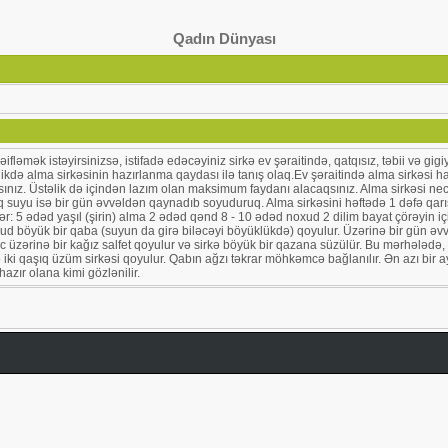
Qadın Dünyası
ifləmək istəyirsinizsə, istifadə edəcəyiniz sirkə ev şəraitində, qatqısız, təbii və gi
irlikdə alma sirkəsinin hazırlanma qaydası ilə tanış olaq.Ev şəraitində alma sirkəsi
sınız. Üstəlik də içindən lazım olan maksimum faydanı alacaqsınız. Alma sirkəsi ne
 suyu isə bir gün əvvəldən qaynadıb soyuduruq. Alma sirkəsini həftədə 1 dəfə qarışd
lər: 5 ədəd yaşıl (şirin) alma 2 ədəd qənd 8 - 10 ədəd noxud 2 dilim bayat çörəyin i
xud böyük bir qaba (suyun da girə biləcəyi böyüklükdə) qoyulur. Üzərinə bir gün ə
zgəc üzərinə bir kağız salfet qoyulur və sirkə böyük bir qazana süzülür. Bu mərhələ
iki qaşıq üzüm sirkəsi qoyulur. Qabın ağzı təkrar möhkəmcə bağlanılır. Ən azı bir ay
azır olana kimi gözlənilir.