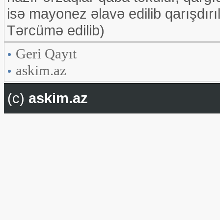
isə mayonez əlavə edilib qarışdırıl
Tərcümə edilib)
Geri Qayıt
askim.az
(c)
askim.az