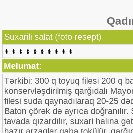
Qadı
Suxarili salat (foto resept)
Melumat:
Tərkibi: 300 q toyuq filesi 200 q 
konservləşdirilmiş qarğıdalı Mayo
filesi suda qaynadılaraq 20-25 dəqi
Baton çörək də ayrıca doğranılır. 
tavada qızardılır, suxari halına gət
hazır ərzaqlar qaba tokülür, qarğıd