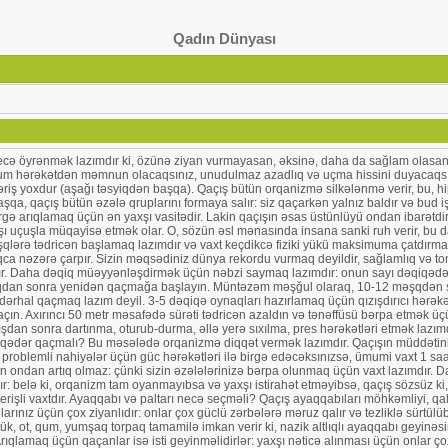
Qadın Dünyası
necə öyrənmək lazımdır ki, özünə ziyan vurmayasan, əksinə, daha da sağlam olasa
m hərəkətdən məmnun olacaqsınız, unudulmaz azadlıq və uçma hissini duyacaqsını
stəriş yoxdur (aşağı təsyiqdən başqa). Qaçış bütün orqanizmə silkələnmə verir, bu,
 qaçış bütün əzələ qruplarını formaya salır: siz qaçarkən yalnız baldır və bud işlə
ə arıqlamaq üçün ən yaxşı vasitədir. Lakin qaçışın əsas üstünlüyü ondan ibarətdir 
ışı uçuşla müqayisə etmək olar. O, sözün əsl mənasında insana sanki ruh verir, bu
qlərə tədricən başlamaq lazımdır və vaxt keçdikcə fiziki yükü maksimuma çatdırmaq
aşdıqca nəzərə çarpır. Sizin məqsədiniz dünya rekordu vurmaq deyildir, sağlamlıq və
lıdır. Daha dəqiq müəyyənləşdirmək üçün nəbzi saymaq lazımdır: onun sayı dəqiqədə 1
uqdan sonra yenidən qaçmağa başlayın. Müntəzəm məşğul olaraq, 10-12 məşqdən son
i dərhal qaçmaq lazım deyil. 3-5 dəqiqə oynaqları hazırlamaq üçün qızışdırıcı hərək
qaçın. Axırıncı 50 metr məsafədə sürəti tədricən azaldın və tənəffüsü bərpa etmək
ışdan sonra dartınma, oturub-durma, əllə yerə sıxılma, pres hərəkətləri etmək lazımd
ə nə qədər qaçmalı? Bu məsələdə orqanizmə diqqət vermək lazımdır. Qaçışın müddət
ışı problemli nahiyələr üçün güc hərəkətləri ilə birgə edəcəksınızsə, ümumi vaxt 1 saa
in ondan artıq olmaz: çünki sizin əzələlərinizə bərpa olunmaq üçün vaxt lazımdır. 
dır: belə ki, orqanizm tam oyanmayıbsa və yaxşı istirahət etməyibsə, qaçış sözsüz ki, 
rişli vaxtdır. Ayaqqabı və paltarı necə seçməli? Qaçış ayaqqabıları möhkəmliyi, qalın
arınız üçün çox ziyanlıdır: onlar çox güclü zərbələrə məruz qalır və tezliklə sürtülüb
tük, ot, qum, yumşaq torpaq tamamilə imkan verir ki, nazik altlıqlı ayaqqabı geyinəs
rıqlamaq üçün qaçanlar isə isti geyinməlidirlər: yaxşı nəticə alınması üçün onlar 