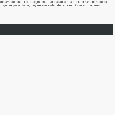
alanmaya gəldikdə isə, qaçışla əlaqədar olaraq iştaha güclənir. Ona görə də ilk
yüngül və yaxşı olar kı, meyvə-tərəvəzdən ibarət olsun. Əgər siz möhkəm