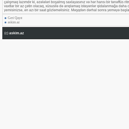
çalışmaq lazımdır ki, əzələləri boşalmış saxlayasınız və hər hansı bir tənəffüs r
vaxtlar bir az çətin olacaq, xüsusilə də arıqlamaq istəyənlər qidalanmağa daha
yemisinizsə, ən azı bir saat gözləməlisiniz. Məşqdən dərhal sonra yeməyə başl
Geri Qayıt
askim.az
(c)
askim.az