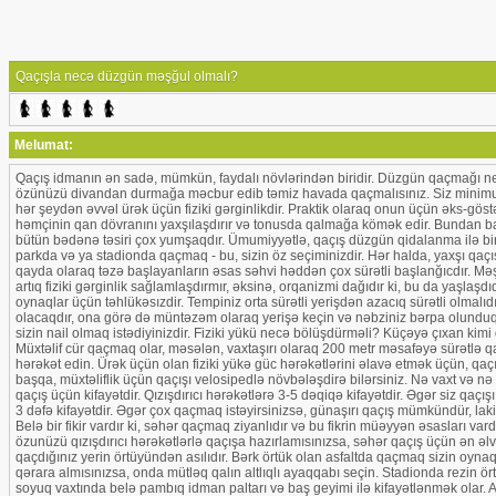
Qaçışla necə düzgün məşğul olmalı?
Melumat:
Qaçış idmanın ən sadə, mümkün, faydalı növlərindən biridir. Düzgün qaçmağı 
özünüzü divandan durmağa məcbur edib təmiz havada qaçmalısınız. Siz minimu
hər şeydən əvvəl ürək üçün fiziki gərginlikdir. Praktik olaraq onun üçün əks-gö
həmçinin qan dövranını yaxşılaşdırır və tonusda qalmağa kömək edir. Bundan başqa,
bütün bədənə təsiri çox yumşaqdır. Ümumiyyətlə, qaçış düzgün qidalanma ilə birg
parkda və ya stadionda qaçmaq - bu, sizin öz seçiminizdir. Hər halda, yaxşı qaç
qayda olaraq təzə başlayanların əsas səhvi həddən çox sürətli başlanğıcdır. Məş
artıq fiziki gərginlik sağlamlaşdırmır, əksinə, orqanizmi dağıdır ki, bu da yaşl
oynaqlar üçün təhlükəsızdir. Tempiniz orta sürətli yerişdən azacıq sürətli olma
olacaqdır, ona görə də müntəzəm olaraq yerişə keçin və nəbziniz bərpa olund
sizin nail olmaq istədiyinizdir. Fiziki yükü necə bölüşdürməli? Küçəyə çıxan kim
Müxtəlif cür qaçmaq olar, məsələn, vaxtaşırı olaraq 200 metr məsafəyə sürətlə 
hərəkət edin. Ürək üçün olan fiziki yükə güc hərəkətlərini əlavə etmək üçün, qaç
başqa, müxtəliflik üçün qaçışı velosipedlə növbələşdirə bilərsiniz. Nə vaxt v
qaçış üçün kifayətdir. Qızışdırıcı hərəkətlərə 3-5 dəqiqə kifayətdir. Əgər siz qaç
3 dəfə kifayətdir. Əgər çox qaçmaq istəyirsinizsə, günaşırı qaçış mümkündür, lak
Belə bir fikir vardır ki, səhər qaçmaq ziyanlıdır və bu fikrin müəyyən əsasları var
özunüzü qızışdırıcı hərəkətlərlə qaçışa hazırlamısınızsa, səhər qaçış üçün ən əlve
qaçdığınız yerin örtüyündən asılıdır. Bərk örtük olan asfaltda qaçmaq sizin oynaql
qərara almısınızsa, onda mütləq qalın altlıqlı ayaqqabı seçin. Stadionda rezin ör
soyuq vaxtında belə pambıq idman paltarı və baş geyimi ilə kifayətlənmək olar. A