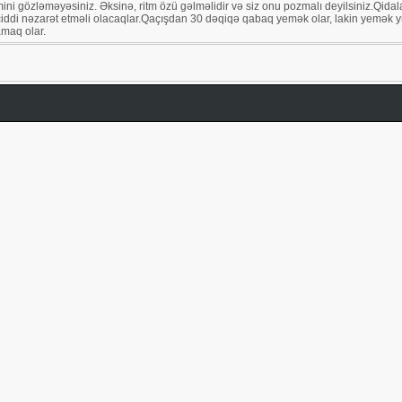
itmini gözləməyəsiniz. Əksinə, ritm özü gəlməlidir və siz onu pozmalı deyilsiniz.Qid
 ciddi nəzarət etməli olacaqlar.Qaçışdan 30 dəqiqə qabaq yemək olar, lakin yemək 
amaq olar.