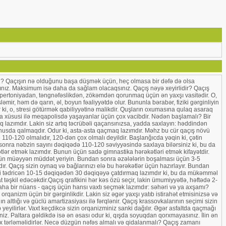
n? Qaçışın nə olduğunu başa düşmək üçün, heç olmasa bir dəfə də olsa
z. Maksimum isə daha da sağlam olacaqsınız. Qaçış nəyə xeyirlidir? Qaçış
 hipertoniyadan, təngnəfəslikdən, zökəmdən qorunmaq üçün ən yaxşı vasitədir. O,
mir, həm də qarın, əl, boyun fəaliyyətdə olur. Bununla bərabər, fiziki gərginliyin
ki, o, stresi götürmək qabiliyyətinə malikdir. Quşların oxumasına qulaq asaraq
 da xüsusi ilə meqapolisdə yaşayanlar üçün çox vacibdir. Nədən başlamalı? Bir
 lazımdır. Lakin siz artıq təcrübəli qaçansınızsa, yadda saxlayın: həddindən
 tonusda qalmaqdır. Odur ki, asta-asta qaçmaq lazımdır. Məhz bu cür qaçış növü
10-120 olmalıdır, 120-dən çox olmalı deyildir. Başlanğıcda yəqin ki, çətin
ra nəbzin sayını dəqiqədə 110-120 səviyyəsində saxlaya bilərsiniz ki, bu da
ətlər etmək lazımdır. Bunun üçün sadə gimnastika hərəkətləri etmək kifayətdir.
 üçün müəyyən müddət yeriyin. Bundan sonra əzələlərin boşalması üçün 3-5
ır. Qaçış sizin oynaq və bağlarınızı elə bu hərəkətlər üçün hazırlayır. Bundan
ini tədricən 10-15 dəqiqədən 30 dəqiqəyə çatdırmaq lazımdır ki, bu da mükəmməl
t təşkil edəcəkdir.Qaçış qrafikini hər kəs özü seçir, lakin ümumiyyətlə, həftədə 2-
Daha bir nüans - qaçış üçün hansı vaxtı seçmək lazımdır: səhəri və ya axşamı?
orqanizm üçün bir gərginlikdir. Lakin siz əgər yaxşı yatıb istirahət etmisinizsə və
 altlığı və güclü amartizasiyası ilə fərqlənir. Qaçış krassovkalarının seçimi sizin
 yeyilirlər. Vaxt keçdikcə sizin orqanizminiz sanki dağılır. Əgər asfaltda qaçmağı
iniz. Paltara gəldikdə isə ən əsası odur ki, qışda soyuqdan qorxmayasınız. İlin ən
çox tərləməlidirlər. Necə düzgün nəfəs almalı və qidalanmalı? Qaçış zamanı