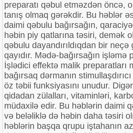
preparatı qəbul etməzdən öncə, 
tanış olmaq gərəkdir. Bu həblər əsa
daimi qəbulu bağırsağın, qaraciyəri
həbin piy qatlarına təsiri, demək o
qəbulu dayandırıldıqdan bir neçə g
qayıdır. Mədə-bağırsağın işləmə 
İşlədici effektə malik preparatla
bağırsaq dərmanın stimullaşdırıcı t
öz təbii funksiyasını unudur. Digə
qidadan zülalları, vitaminləri, ka
müdaxilə edir. Bu həblərin daimi 
və beləliklə də həbin daha təsiri
həblərin başqa qrupu iştahanın az