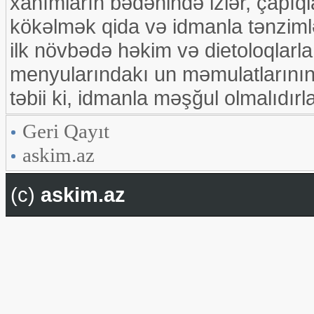
xanımların bədənində izlər, çapıqla
kökəlmək qida və idmanla tənzimlə
ilk növbədə həkim və dietoloqlarl
menyularındakı un məmulatlarının,
təbii ki, idmanla məşğul olmalıdırla
Geri Qayıt
askim.az
(c)
askim.az