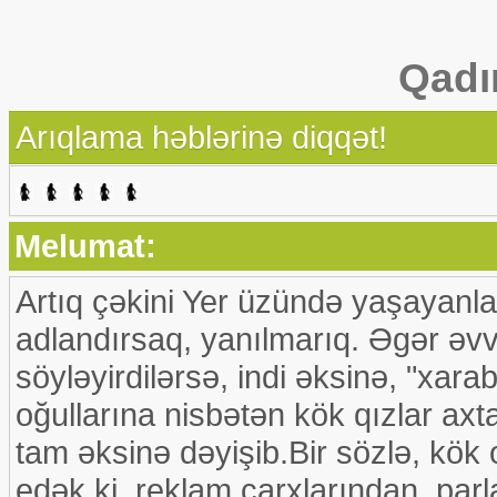
Qadı
Arıqlama həblərinə diqqət!
Melumat:
Artıq çəkini Yer üzündə yaşayanla
adlandırsaq, yanılmarıq. Əgər əvv
söyləyirdilərsə, indi əksinə, "xara
oğullarına nisbətən kök qızlar axt
tam əksinə dəyişib.Bir sözlə, kök
edək ki, reklam çarxlarından, par