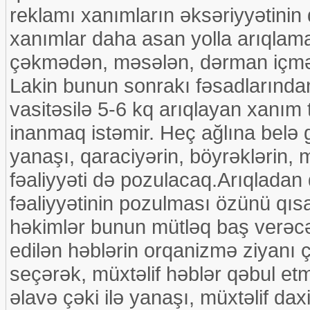
reklamı xanımların əksəriyyətinin 
xanımlar daha asan yolla arıqlamaq 
çəkmədən, məsələn, dərman içməkl
Lakin bunun sonrakı fəsadlarında
vasitəsilə 5-6 kq arıqlayan xanım
inanmaq istəmir. Heç ağlına belə 
yanaşı, qaraciyərin, böyrəklərin,
fəaliyyəti də pozulacaq.Arıqladan 
fəaliyyətinin pozulması özünü qı
həkimlər bunun mütləq baş verəcəy
edilən həblərin orqanizmə ziyanı 
seçərək, müxtəlif həblər qəbul et
əlavə çəki ilə yanaşı, müxtəlif daxi