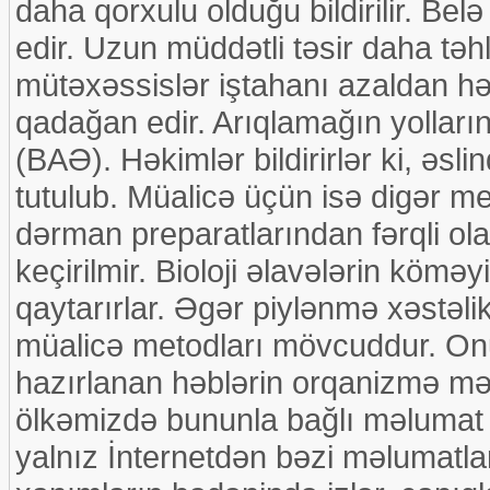
daha qorxulu olduğu bildirilir. Bel
edir. Uzun müddətli təsir daha təhl
mütəxəssislər iştahanı azaldan hə
qadağan edir. Arıqlamağın yollarında
(BAƏ). Həkimlər bildirirlər ki, əs
tutulub. Müalicə üçün isə digər met
dərman preparatlarından fərqli ola
keçirilmir. Bioloji əlavələrin köməy
qaytarırlar. Əgər piylənmə xəstəl
müalicə metodları mövcuddur. On
hazırlanan həblərin orqanizmə mən
ölkəmizdə bununla bağlı məlumat 
yalnız İnternetdən bəzi məlumatlar 