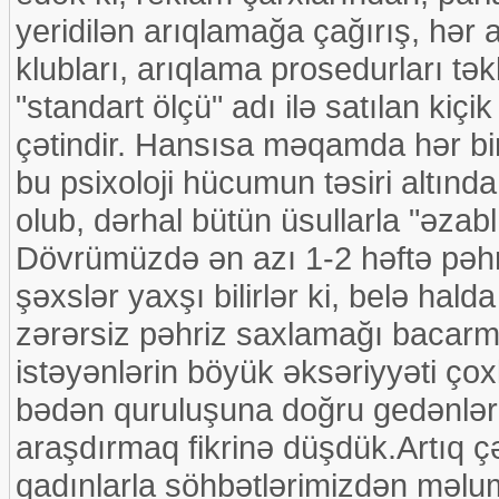
yeridilən arıqlamağa çağırış, hər 
klubları, arıqlama prosedurları tə
"standart ölçü" adı ilə satılan kiçi
çətindir. Hansısa məqamda hər bi
bu psixoloji hücumun təsiri altınd
olub, dərhal bütün üsullarla "əzab
Dövrümüzdə ən azı 1-2 həftə pəhri
şəxslər yaxşı bilirlər ki, belə hal
zərərsiz pəhriz saxlamağı bacarma
istəyənlərin böyük əksəriyyəti çoxl
bədən quruluşuna doğru gedənlərin 
araşdırmaq fikrinə düşdük.Artıq çə
qadınlarla söhbətlərimizdən məlum