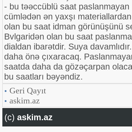
- bu təəccüblü saat paslanmayan p
cümlədən ən yaxşı materiallardan 
olan bu saat idman görünüşünü se
Bvlgaridən olan bu saat paslanma
dialdan ibarətdir. Suya davamlıdır. 
daha önə çıxaracaq. Paslanmayan
saatda daha da gözəçarpan olacaq
bu saatları bəyəndiz.
Geri Qayıt
askim.az
(c)
askim.az