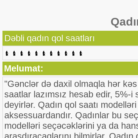
Qadı
Dəbli qadın qol saatları
Melumat:
"Gənclər də daxil olmaqla hər kəs 
saatlar lazımsız hesab edir, 5%-i 
deyirlər. Qadın qol saatı modellər
aksessuardandır. Qadınlar bu seçi
modelləri seçəcəklərini ya da han
araşdıracaqlarını bilmirlər. Qadın 