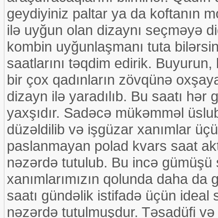
geydiyiniz paltar ya da koftanın m
ilə uyğun olan dizaynı seçməyə di
kombin uyğunlaşmanı tuta bilərsini
saatlarını təqdim edirik. Buyurun, 
bir çox qadınların zövqünə oxşaya
dizayn ilə yaradılıb. Bu saatı hər
yaxşıdır. Sadəcə mükəmməl üslub
düzəldilib və işgüzar xanımlar ü
paslanmayan polad kvars saat akti
nəzərdə tutulub. Bu incə gümüşü 
xanımlarımızın qolunda daha da 
saatı gündəlik istifadə üçün ideal 
nəzərdə tutulmuşdur. Təsadüfi və 