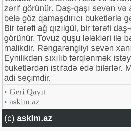
zərif görünür. Daş-qaşı sevən və 
belə göz qamaşdırıcı buketlərlə gəl
Bir tərəfi ağ qızılgül, bir tərəfi d
görünür. Tovuz quşu lələkləri ilə
malikdir. Rəngarəngliyi sevən xan
Eynilikdən sıxılıb fərqlənmək istə
buketlərdən istifadə edə bilərlər. 
adi seçimdir.
Geri Qayıt
askim.az
(c)
askim.az