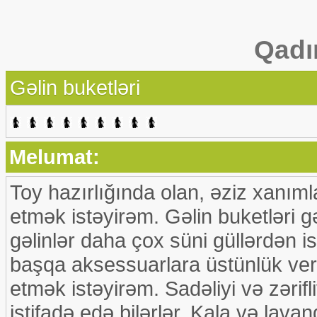
Qadı
Gəlin buketləri
Melumat:
Toy hazırlığında olan, əziz xanımlar
etmək istəyirəm. Gəlin buketləri gəl
gəlinlər daha çox süni güllərdən ist
başqa aksessuarlara üstünlük veri
etmək istəyirəm. Sadəliyi və zərif
istifadə edə bilərlər. Kala və lava