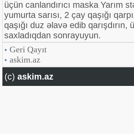
üçün canlandırıcı maska Yarım st
yumurta sarısı, 2 çay qaşığı qarpız
qaşığı duz əlavə edib qarışdırın,
saxladıqdan sonrayuyun.
Geri Qayıt
askim.az
(c)
askim.az