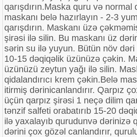
qarışdırın.Maska quru və normal də
maskanı belə hazırlayın - 2-3 yum
qarışdırın. Maskanı üzə çəkməmiş
şirəsi ilə silin. Bu maskanı üz də
sərin su ilə yuyun. Bütün növ dəri
10-15 dəqiqəlik üzünüzə çəkin. 
üzünüzü zeytun yağı ilə silin. Ma
qidalandırıcı krem çəkin.Belə maska
itirmiş dərinicanlandırır. Qarpız ç
üçün qarpız şirəsi 1 neçə dilim qar
tənzif salfeti orabatırıb 15-20 d
ilə yaxalayıb qurudunvə dərinizə q
dərini çox gözəl canlandırır, quru