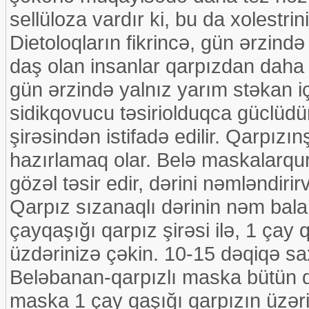
sellüloza vardır ki, bu da xolestr
Dietoloqların fikrincə, gün ərzind
daş olan insanlar qarpızdan daha 
gün ərzində yalnız yarım stəkan i
sidikqovucu təsiriolduqca güclüd
şirəsindən istifadə edilir. Qarpız
hazırlamaq olar. Belə maskalarquru,
gözəl təsir edir, dərini nəmləndiri
Qarpız sızanaqlı dərinin nəm balans
çayqaşığı qarpız şirəsi ilə, 1 çay 
üzdərinizə çəkin. 10-15 dəqiqə sax
Beləbanan-qarpızlı maska bütün də
maska 1 çay qaşığı qarpızın üzəri