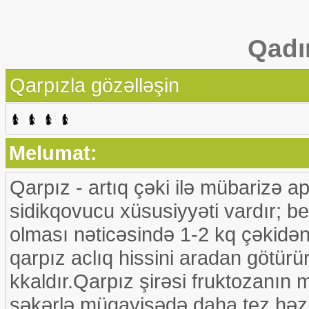
Qadı
Qarpızla gözəlləşin
Melumat:
Qarpız - artıq çəki ilə mübarizə a
sidikqovucu xüsusiyyəti vardır; b
olması nəticəsində 1-2 kq çəkidən
qarpız aclıq hissini aradan götürü
kkaldır.Qarpız şirəsi fruktozanın 
şəkərlə müqayisədə daha tez həzm 