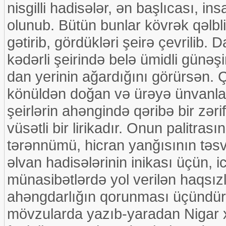
nisgilli hadisələr, ən başlıcası, in
olunub. Bütün bunlar kövrək qəlbli
gətirib, gördükləri şeirə çevrilib. 
kədərli şeirində belə ümidli günəş
dan yerinin ağardığını görürsən. Ç
könüldən doğan və ürəyə ünvanlan
şeirlərin ahəngində qəribə bir zərif
vüsətli bir lirikadır. Onun palitra
tərənnümü, hicran yanğısının təsv
əlvan hadisələrinin inikası üçün, i
münasibətlərdə yol verilən haqsızl
ahəngdarlığın qorunması üçündür.
mövzularda yazıb-yaradan Nigar x