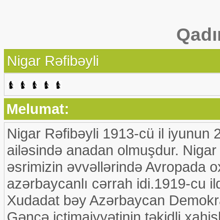
Qadı
Nigar Rəfibəyli
Melumat:
Nigar Rəfibəyli 1913-cü il iyunu
ailəsində anadan olmuşdur. Nigar
əsrimizin əvvəllərində Avropada oxum
azərbaycanlı cərrah idi.1919-cu il
Xudadat bəy Azərbaycan Demokratik
Gəncə ictimaiyyətinin təkidli xahiş