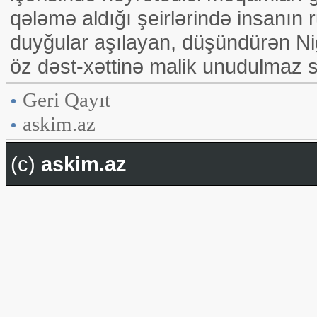
qələmə aldığı şeirlərində insanın 
duyğular aşılayan, düşündürən Ni
öz dəst-xəttinə malik unudulmaz sö
Geri Qayıt
askim.az
(c)
askim.az