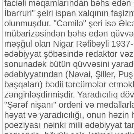
faciəli məqamlarından bəhs edən ş
İbarruri" şeiri ispan xalqının faş
olunmuşdur. "Cəmilə" şeri isə Əlcəz
mübarizəsindən bəhs edən qüvvətli 
məşğul olan Nigar Rəfibəyli 1937-
ədəbiyyat şöbəsində redaktor vəzi
sonunadək bütün qüvvəsini yaradıc
ədəbiyyatından (Nəvai, Şiller, P
başqaları) bədii tərcümələr etmək
zənginləşdirmişdir. Yaradıcılıq dö
"Şərəf nişanı" ordeni və medallarla
həyat və yaradıcılığı, onun həzin
poeziyası nəinki milli ədəbiyyat 