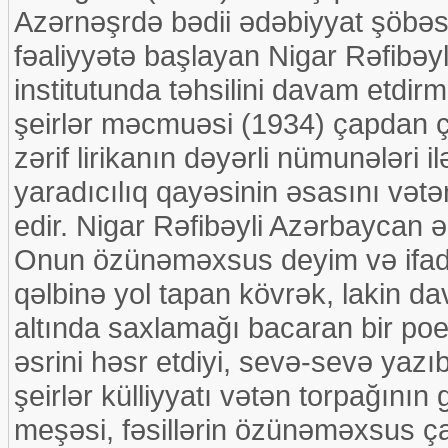
Azərnəşrdə bədii ədəbiyyat şöbəs
fəaliyyətə başlayan Nigar Rəfibə
institutunda təhsilini davam etdirm
şeirlər məcmuəsi (1934) çapdan çı
zərif lirikanın dəyərli nümunələri i
yaradıcılıq qayəsinin əsasını vətən
edir. Nigar Rəfibəyli Azərbaycan ə
Onun özünəməxsus deyim və ifadə 
qəlbinə yol tapan kövrək, lakin d
altında saxlamağı bacaran bir poe
əsrini həsr etdiyi, sevə-sevə yazı
şeirlər külliyyatı vətən torpağının g
meşəsi, fəsillərin özünəməxsus ça