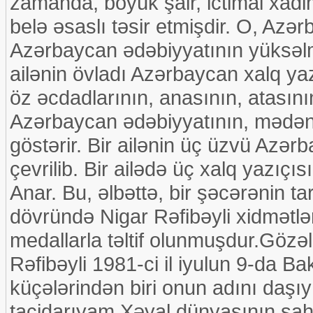
zamanda, böyük şair, ictimai xadi
belə əsaslı təsir etmişdir. O, Azər
Azərbaycan ədəbiyyatının yüksəlm
ailənin övladı Azərbaycan xalq yazı
öz əcdadlarının, anasının, atasın
Azərbaycan ədəbiyyatının, mədəniy
göstərir. Bir ailənin üç üzvü Azə
çevrilib. Bir ailədə üç xalq yazıçı
Anar. Bu, əlbəttə, bir şəcərənin tar
dövründə Nigar Rəfibəyli xidmətlər
medallarla təltif olunmuşdur.Göz
Rəfibəyli 1981-ci il iyulun 9-da Ba
küçələrindən biri onun adını daşı
tacidarıyam,Xəyal dünyasının şah 