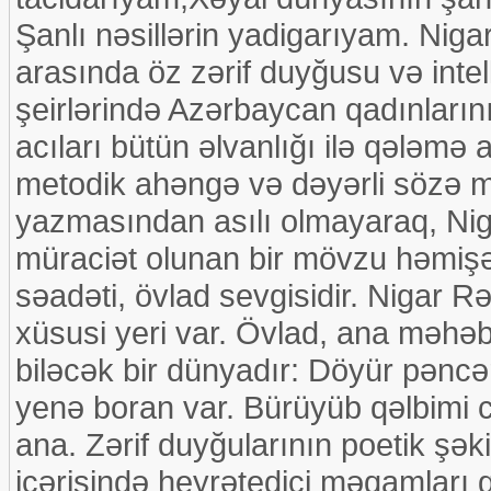
Şanlı nəsillərin yadigarıyam. Niga
arasında öz zərif duyğusu və intell
şeirlərində Azərbaycan qadınların
acıları bütün əlvanlığı ilə qələmə 
metodik ahəngə və dəyərli sözə m
yazmasından asılı olmayaraq, Nig
müraciət olunan bir mövzu həmişə
səadəti, övlad sevgisidir. Nigar 
xüsusi yeri var. Övlad, ana məhəb
biləcək bir dünyadır: Döyür pəncə
yenə boran var. Bürüyüb qəlbimi 
ana. Zərif duyğularının poetik şəkil
içərisində heyrətedici məqamları 