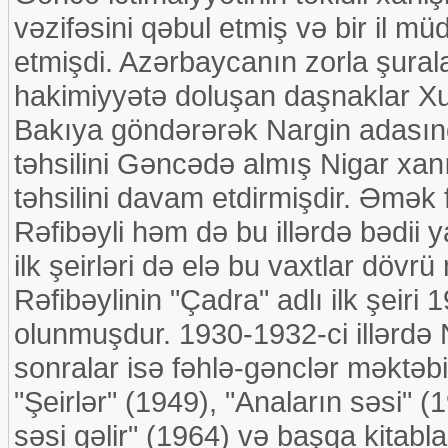
vəzifəsini qəbul etmiş və bir il mü
etmişdi. Azərbaycanın zorla şurala
hakimiyyətə doluşan daşnaklar Xu
Bakıya göndərərək Nargin adasında 
təhsilini Gəncədə almış Nigar xa
təhsilini davam etdirmişdir. Əmək 
Rəfibəyli həm də bu illərdə bədii
ilk şeirləri də elə bu vaxtlar döv
Rəfibəylinin "Çadra" adlı ilk şeiri
olunmuşdur. 1930-1932-ci illərdə 
sonralar isə fəhlə-gənclər məktəbi
"Şeirlər" (1949), "Anaların səsi" (1
səsi gəlir" (1964) və başqa kitabl