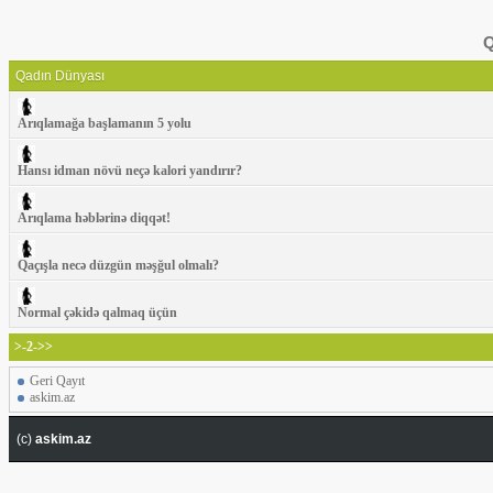
Q
Qadın Dünyası
Arıqlamağa başlamanın 5 yolu
Hansı idman növü neçə kalori yandırır?
Arıqlama həblərinə diqqət!
Qaçışla necə düzgün məşğul olmalı?
Normal çəkidə qalmaq üçün
>-2->>
Geri Qayıt
askim.az
(c)
askim.az