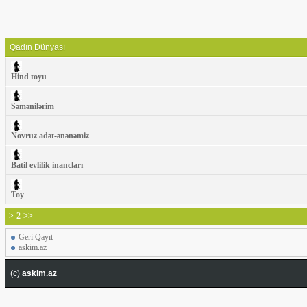
Qadın Dünyası
Hind toyu
Səmənilərim
Novruz adət-ənənəmiz
Batil evlilik inancları
Toy
>-2->>
Geri Qayıt
askim.az
(c)
askim.az