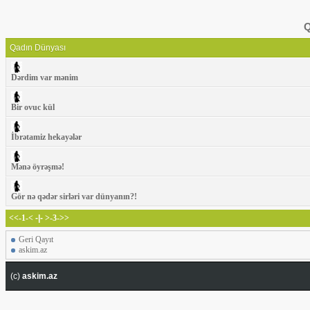
Q
Qadın Dünyası
Dərdim var mənim
Bir ovuc kül
İbrətamiz hekayələr
Mənə öyrəşmə!
Gör nə qədər sirləri var dünyanın?!
<<-1-<
-|-
>-3->>
Geri Qayıt
askim.az
(c)
askim.az