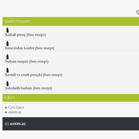
Q
Qadın Dünyası
Küftəli piroq (foto resept)
Küncütdən konfet (foto resept)
İtalyan nuqası (foto resept)
Kremli və cemli peraşki (foto-resept)
Şokoladlı badam (foto resept)
>-2->>
Geri Qayıt
askim.az
(c)
askim.az