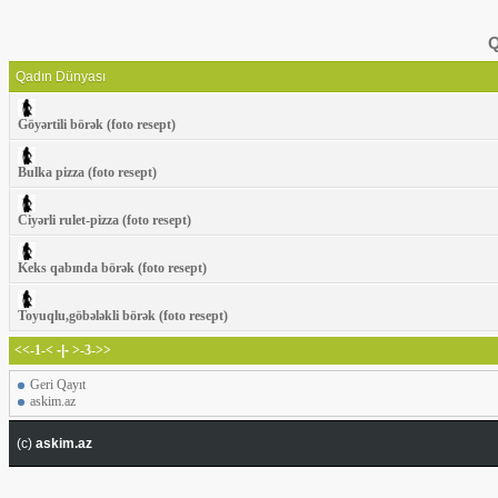
Q
Qadın Dünyası
Göyərtili börək (foto resept)
Bulka pizza (foto resept)
Ciyərli rulet-pizza (foto resept)
Keks qabında börək (foto resept)
Toyuqlu,göbələkli börək (foto resept)
<<-1-<
-|-
>-3->>
Geri Qayıt
askim.az
(c)
askim.az