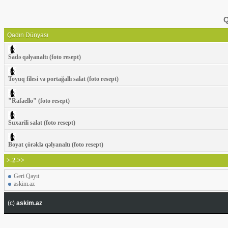
Q
Qadın Dünyası
Sadə qəlyanaltı (foto resept)
Toyuq filesi və portağallı salat (foto resept)
"Rafaello" (foto resept)
Suxarili salat (foto resept)
Boyat çörəklə qəlyanaltı (foto resept)
>-2->>
Geri Qayıt
askim.az
(c)
askim.az