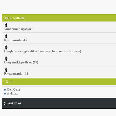
Qadın Dünyası
Vunderkind uşaqlar
Riyazi məntiq-13
Uşaqlarınıza ingilis dilini öyrətməyə hazırsınızmı? (I hissə)
Uşaq ensiklopediyası (17)
Riyazi məntiq - 12
>-2->>
Geri Qayıt
askim.az
(c)
askim.az