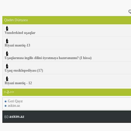
Q
Qadın Dünyası
Vunderkind uşaqlar
Riyazi məntiq-13
Uşaqlarınıza ingilis dilini öyrətməyə hazırsınızmı? (I hissə)
Uşaq ensiklopediyası (17)
Riyazi məntiq - 12
>-2->>
Geri Qayıt
askim.az
(c)
askim.az