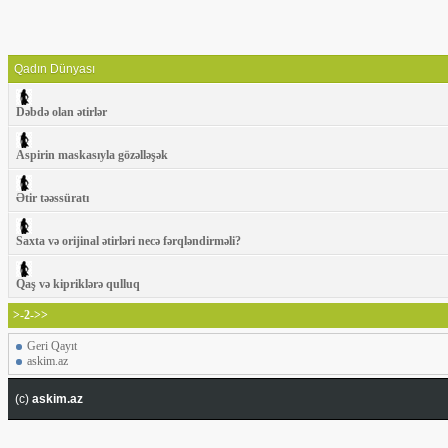
Qadın Dünyası
Dəbdə olan ətirlər
Aspirin maskasıyla gözəlləşək
Ətir təəssüratı
Saxta və orijinal ətirləri necə fərqləndirməli?
Qaş və kipriklərə qulluq
>-2->>
Geri Qayıt
askim.az
(c)
askim.az