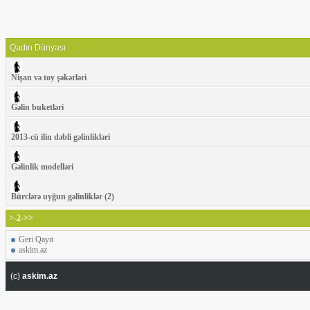
Qadın Dünyası
Nişan və toy şəkərləri
Gəlin buketləri
2013-cü ilin dəbli gəlinlikləri
Gəlinlik modelləri
Bürclərə uyğun gəlinliklər (2)
>-2->>
Geri Qayıt
askim.az
(c)
askim.az