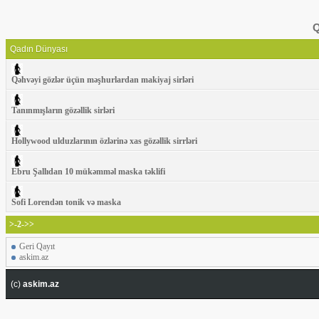
Q
Qadın Dünyası
Qəhvəyi gözlər üçün məşhurlardan makiyaj sirləri
Tanınmışların gözəllik sirləri
Hollywood ulduzlarının özlərinə xas gözəllik sirrləri
Ebru Şallıdan 10 mükəmməl maska təklifi
Sofi Lorendən tonik və maska
>-2->>
Geri Qayıt
askim.az
(c)
askim.az