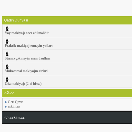
Qadın Dünyası
Yay makiyajı necə edilməlidir
Praktik makiyaj etməyin yolları
Sürmə çəkməyin asan üsulları
Mükəmməl makiyajın sirləri
Göz makiyajı (2-ci hissə)
>-2->>
Geri Qayıt
askim.az
(c)
askim.az