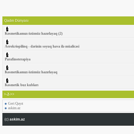
Qadın Dünyası
Kosmetikamızı özümüz hazırlayaq (2)
Aerokriopilinq - dərinin soyuq hava ilə müalicəsi
Parafinoterapiya
Kosmetikamızı özümüz hazırlayaq
Kosmetik buz kubları
>-2->>
Geri Qayıt
askim.az
(c)
askim.az