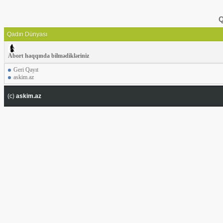
Q
Qadın Dünyası
Abort haqqında bilmədikləriniz
Geri Qayıt
askim.az
(c)
askim.az