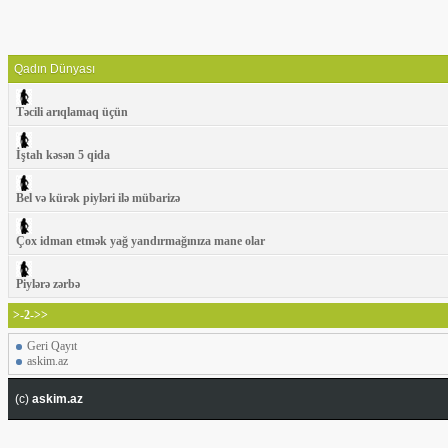
Qadın Dünyası
Təcili arıqlamaq üçün
İştah kəsən 5 qida
Bel və kürək piyləri ilə mübarizə
Çox idman etmək yağ yandırmağınıza mane olar
Piylərə zərbə
>-2->>
Geri Qayıt
askim.az
(c)
askim.az