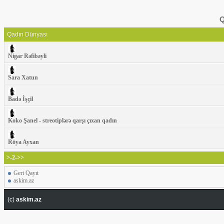
Q
Qadın Dünyası
Nigar Rəfibəyli
Sara Xatun
Badə İşçil
Koko Şanel - streotiplərə qarşı çıxan qadın
Röya Ayxan
>-2->>
Geri Qayıt
askim.az
(c)
askim.az