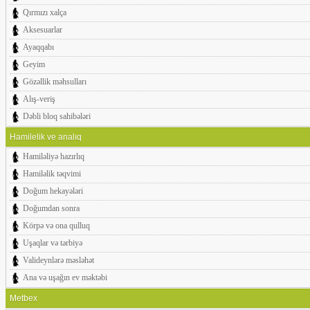
Qırmızı xalça
Aksesuarlar
Ayaqqabı
Geyim
Gözəllik məhsulları
Alış-veriş
Dəbli bloq sahibələri
Hamilelik ve analıq
Hamiləliyə hazırlıq
Hamiləlik təqvimi
Doğum hekayələri
Doğumdan sonra
Körpə və ona qulluq
Uşaqlar və tərbiyə
Valideynlərə məsləhət
Ana və uşağın ev məktəbi
Metbex