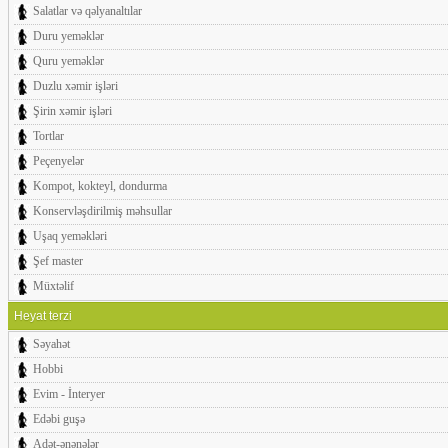
Salatlar və qəlyanaltılar
Duru yeməklər
Quru yeməklər
Duzlu xəmir işləri
Şirin xəmir işləri
Tortlar
Peçenyelər
Kompot, kokteyl, dondurma
Konservləşdirilmiş məhsullar
Uşaq yeməkləri
Şef master
Müxtəlif
Heyat terzi
Səyahət
Hobbi
Evim - İnteryer
Edəbi guşə
Adət-ənənələr