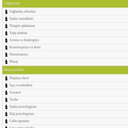
Sağlamliq
Sağlamlıq xəbərləri
Qadın xəstəlikləri
Düzgün qidalanma
Xalq təbabəti
Aroma və fitoterapiya
Kontrasepsiya və abort
Menstruasiya
Masaj
Münasibetler
Düşüncə dərsi
Eşq və məhəbbət
Xəyanət
Testlər
Qadın psixologiyası
Kişi psixologiyası
Gəlin-qaynana