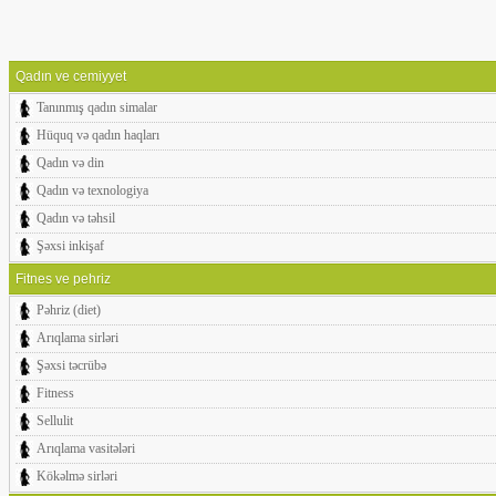
Qadın ve cemiyyet
Tanınmış qadın simalar
Hüquq və qadın haqları
Qadın və din
Qadın və texnologiya
Qadın və təhsil
Şəxsi inkişaf
Fitnes ve pehriz
Pəhriz (diet)
Arıqlama sirləri
Şəxsi təcrübə
Fitness
Sellulit
Arıqlama vasitələri
Kökəlmə sirləri