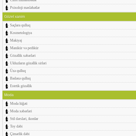
Cinsi münasibətlər
Psixoloji məsləhətlər
Gözel xanim
Saçlara qulluq
Kosmetologiya
Makiyaj
Manikür və pedikür
Gözəllik xəbərləri
Ulduzların gözəllik sirləri
Üzə qulluq
Bədənə qulluq
Estetik gözəllik
Moda
Moda lüğəti
Moda xəbərləri
Stil dərsləri, ikonlar
Toy dəbi
Çimərlik dəbi