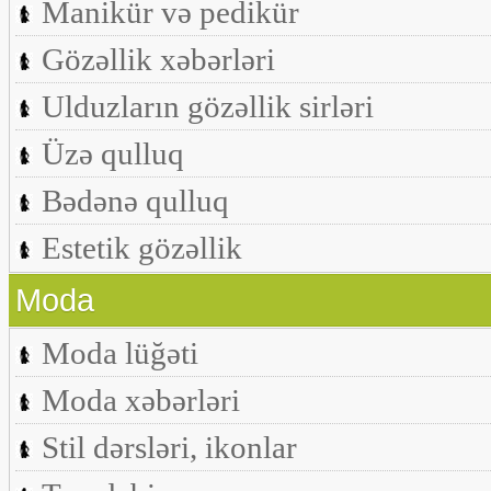
Manikür və pedikür
Gözəllik xəbərləri
Ulduzların gözəllik sirləri
Üzə qulluq
Bədənə qulluq
Estetik gözəllik
Moda
Moda lüğəti
Moda xəbərləri
Stil dərsləri, ikonlar