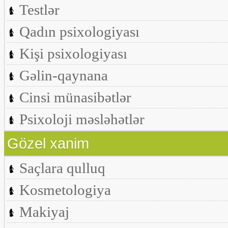
Testlər
Qadın psixologiyası
Kişi psixologiyası
Gəlin-qaynana
Cinsi münasibətlər
Psixoloji məsləhətlər
Gözel xanim
Saçlara qulluq
Kosmetologiya
Makiyaj