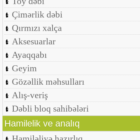
Toy dəbi
Çimərlik dəbi
Qırmızı xalça
Aksesuarlar
Ayaqqabı
Geyim
Gözəllik məhsulları
Alış-veriş
Dəbli bloq sahibələri
Hamilelik ve analıq
Hamiləliyə hazırlıq