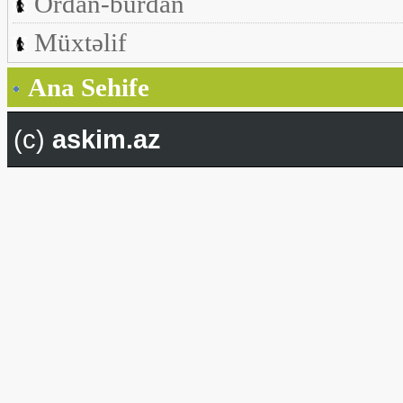
Ordan-burdan
Müxtəlif
Ana Sehife
(c)
askim.az