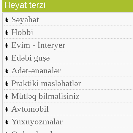
Heyat terzi
Səyahət
Hobbi
Evim - İnteryer
Edəbi guşə
Adət-ənənələr
Praktiki məsləhətlər
Mütləq bilməlisiniz
Avtomobil
Yuxuyozmalar