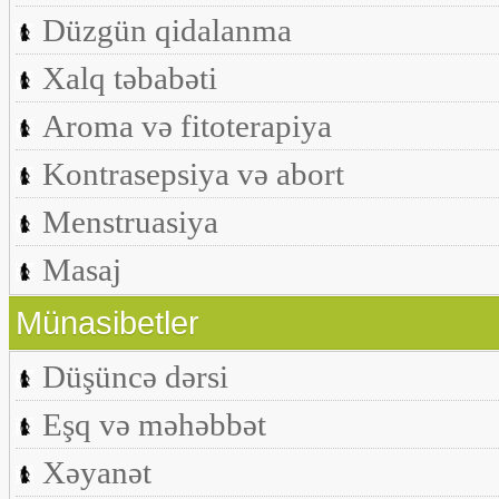
Düzgün qidalanma
Xalq təbabəti
Aroma və fitoterapiya
Kontrasepsiya və abort
Menstruasiya
Masaj
Münasibetler
Düşüncə dərsi
Eşq və məhəbbət
Xəyanət