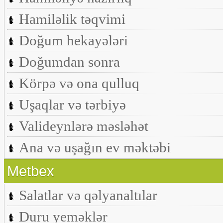
Hamiləlik təqvimi
Doğum hekayələri
Doğumdan sonra
Körpə və ona qulluq
Uşaqlar və tərbiyə
Valideynlərə məsləhət
Ana və uşağın ev məktəbi
Metbex
Salatlar və qəlyanaltılar
Duru yeməklər