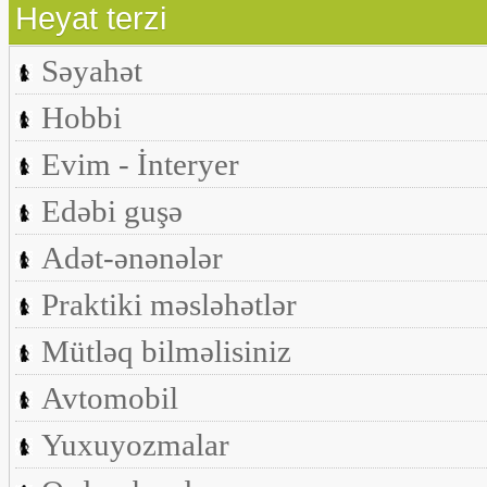
Heyat terzi
Səyahət
Hobbi
Evim - İnteryer
Edəbi guşə
Adət-ənənələr
Praktiki məsləhətlər
Mütləq bilməlisiniz
Avtomobil
Yuxuyozmalar