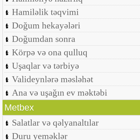
Hamiləlik təqvimi
Doğum hekayələri
Doğumdan sonra
Körpə və ona qulluq
Uşaqlar və tərbiyə
Valideynlərə məsləhət
Ana və uşağın ev məktəbi
Metbex
Salatlar və qəlyanaltılar
Duru yeməklər