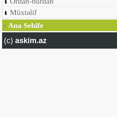
Ordan-burdan
Müxtəlif
Ana Sehife
(c)
askim.az