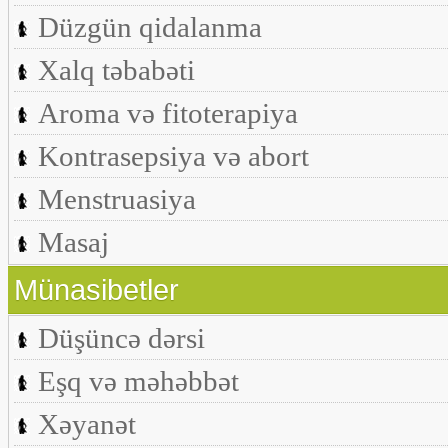
Düzgün qidalanma
Xalq təbabəti
Aroma və fitoterapiya
Kontrasepsiya və abort
Menstruasiya
Masaj
Münasibetler
Düşüncə dərsi
Eşq və məhəbbət
Xəyanət