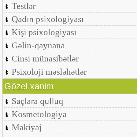
Testlər
Qadın psixologiyası
Kişi psixologiyası
Gəlin-qaynana
Cinsi münasibətlər
Psixoloji məsləhətlər
Gözel xanim
Saçlara qulluq
Kosmetologiya
Makiyaj