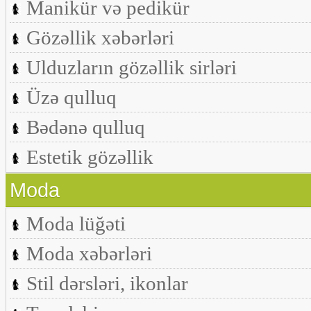
Manikür və pedikür
Gözəllik xəbərləri
Ulduzların gözəllik sirləri
Üzə qulluq
Bədənə qulluq
Estetik gözəllik
Moda
Moda lüğəti
Moda xəbərləri
Stil dərsləri, ikonlar