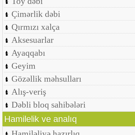
Toy dəbi
Çimərlik dəbi
Qırmızı xalça
Aksesuarlar
Ayaqqabı
Geyim
Gözəllik məhsulları
Alış-veriş
Dəbli bloq sahibələri
Hamilelik ve analıq
Hamiləliyə hazırlıq