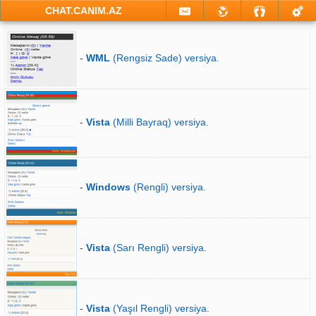
CHAT.CANIM.AZ
-
WML
(Rengsiz Sade) versiya.
-
Vista
(Milli Bayraq) versiya.
-
Windows
(Rengli) versiya.
-
Vista
(Sarı Rengli) versiya.
-
Vista
(Yaşıl Rengli) versiya.