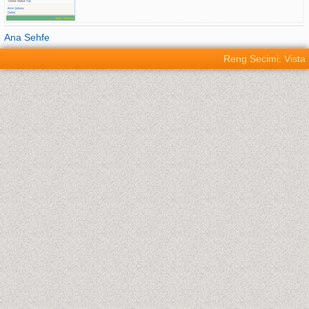
Ana Sehfe
Reng Secimi: Vista