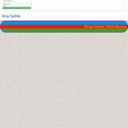
Ana Sehfe
Reng Secimi: Milli Bayraq