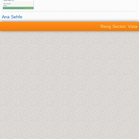
Ana Sehfe
Reng Secimi: Vista