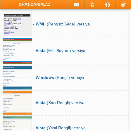
CHAT.CANIM.AZ
-
WML
(Rengsiz Sade) versiya.
-
Vista
(Milli Bayraq) versiya.
-
Windows
(Rengli) versiya.
-
Vista
(Sarı Rengli) versiya.
-
Vista
(Yaşıl Rengli) versiya.