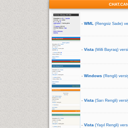
CHAT.CA
-
WML
(Rengsiz Sade) ve
-
Vista
(Milli Bayraq) vers
-
Windows
(Rengli) versi
-
Vista
(Sarı Rengli) versi
-
Vista
(Yaşıl Rengli) vers