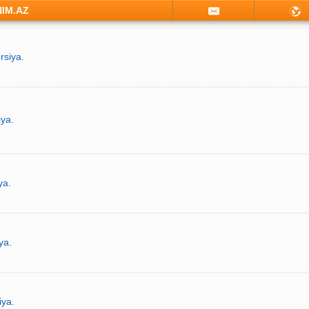
NIM.AZ
rsiya.
iya.
ya.
ya.
iya.