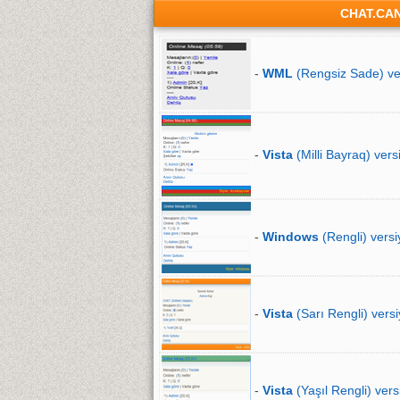
CHAT.CA
-
WML
(Rengsiz Sade) ve
-
Vista
(Milli Bayraq) vers
-
Windows
(Rengli) versi
-
Vista
(Sarı Rengli) versi
-
Vista
(Yaşıl Rengli) vers