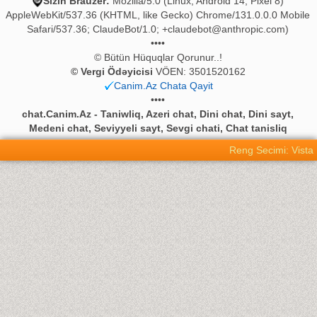
Sizin Brauzer:
Mozilla/5.0 (Linux; Android 14; Pixel 8)
AppleWebKit/537.36 (KHTML, like Gecko) Chrome/131.0.0.0 Mobile
Safari/537.36; ClaudeBot/1.0;
+claudebot@anthropic.com
)
••••
© Bütün Hüquqlar Qorunur..!
© Vergi Ödəyicisi
VÖEN: 3501520162
Canim.Az Chata Qayit
••••
chat.Canim.Az - Taniwliq, Azeri chat, Dini chat, Dini sayt,
Medeni chat, Seviyyeli sayt, Sevgi chati, Chat tanisliq
Reng Secimi: Vista