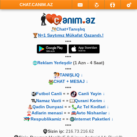
CHAT.CANIM.AZ
Chat+Tanışlıq
N=1 Saytımız Mükafat Qazandı.!
••••
••••
Reklam Yerleşdir
(1 Azn - 4 Saat)
••••
TANIŞLIQ ↓
CHAT + MESAJ ↓
••••
Futbol Canli
« »
Canli Yayin ↓
Namaz Vaxti
« »
Qurani Kerim ↓
Qadin Dunyasi
« »
Az Tel Kodlari ↓
Adlarin menasi
« »
Avto Nishanlar ↓
Respublikamiz
« »
Internet Paketleri ↓
••••
Sizin ip:
216.73.216.62