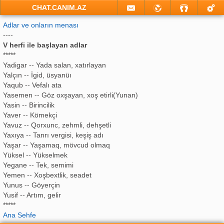
CHAT.CANIM.AZ
Adlar ve onların menası
----
V herfi ile başlayan adlar
*****
Yadigar -- Yada salan, xatırlayan
Yalçın -- İgid, üsyanüı
Yaqub -- Vefalı ata
Yasemen -- Göz oxşayan, xoş etirli(Yunan)
Yasin -- Birincilik
Yaver -- Kömekçi
Yavuz -- Qorxunc, zehmli, dehşetli
Yaxıya -- Tanrı vergisi, keşiş adı
Yaşar -- Yaşamaq, mövcud olmaq
Yüksel -- Yükselmek
Yegane -- Tek, semimi
Yemen -- Xoşbextlik, seadet
Yunus -- Göyerçin
Yusif -- Artım, gelir
*****
Ana Sehfe