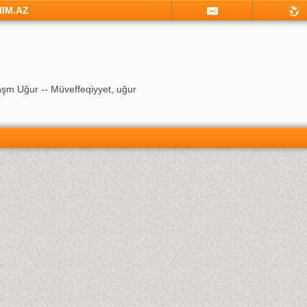
NIM.AZ
şm Uğur -- Müveffeqiyyet, uğur