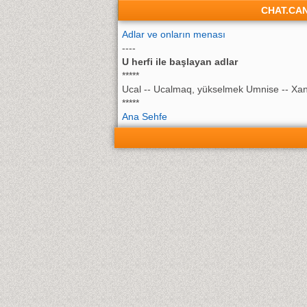
CHAT.CA
Adlar ve onların menası
----
U herfi ile başlayan adlar
*****
Ucal -- Ucalmaq, yükselmek Umnise -- Xan
*****
Ana Sehfe