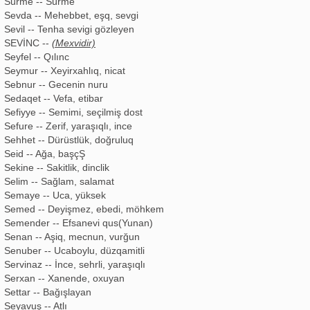
Sürme -- Sürme
Sevda -- Mehebbet, eşq, sevgi
Sevil -- Tenha sevigi gözleyen
SEVİNC --
(Mexvidir)
Seyfel -- Qılınc
Seymur -- Xeyirxahlıq, nicat
Sebnur -- Gecenin nuru
Sedaqet -- Vefa, etibar
Sefiyye -- Semimi, seçilmiş dost
Sefure -- Zerif, yaraşıqlı, ince
Sehhet -- Dürüstlük, doğruluq
Seid -- Ağa, başçŞ
Sekine -- Sakitlik, dinclik
Selim -- Sağlam, salamat
Semaye -- Uca, yüksek
Semed -- Deyişmez, ebedi, möhkem
Semender -- Efsanevi qus(Yunan)
Senan -- Aşiq, mecnun, vurğun
Senuber -- Ucaboylu, düzqamitli
Servinaz -- İnce, sehrli, yaraşıqlı
Serxan -- Xanende, oxuyan
Settar -- Bağışlayan
Seyavuş -- Atlı