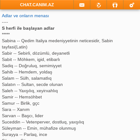
CHAT.CANIM.AZ
Adlar ve onların menası
----
S herfi ile başlayan adlar
*****
Sabina -- Qedim Italiya medeniyyetinin neticesidir, Sabin
tayfasi(Latin)
Sabir -- Sebirli, dözümlü, deyanetli
Sabit -- Möhkem, igid, etibarlı
Sadiq -- Doğruluq, semimiyyet
Sahib -- Hemdem, yoldaş
Salam -- Sülh, salamatlıq
Salatın -- Sultan, secde olunan
Saleh -- Yaxşılıq, xeyirxahlıq
Samir -- Hemsöhbet
Samur -- Birlik, gçc
Sara -- Xanım
Sarvan -- Başcı, lider
Suceddin -- Vetenperver, dostluq, yaxşılıq
Süleyman -- Emin, mühafize olunmuş
Surayya -- Parlaq, ince