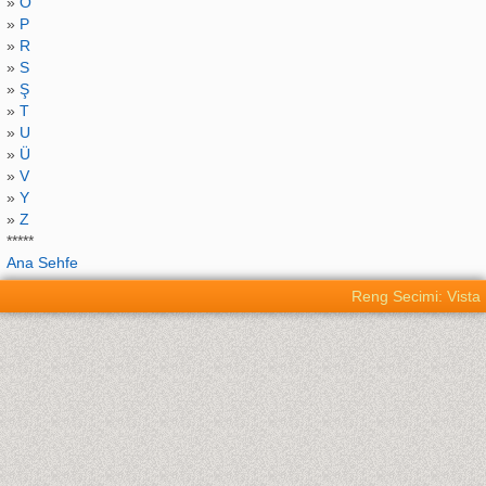
»
O
»
P
»
R
»
S
»
Ş
»
T
»
U
»
Ü
»
V
»
Y
»
Z
*****
Ana Sehfe
Reng Secimi: Vista