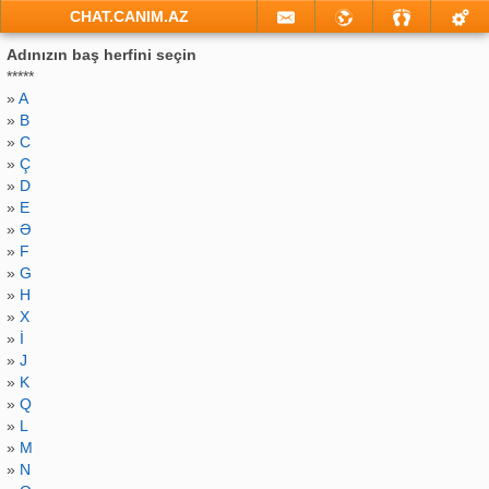
CHAT.CANIM.AZ
Adınızın baş herfini seçin
*****
»
A
»
B
»
C
»
Ç
»
D
»
E
»
Ə
»
F
»
G
»
H
»
X
»
İ
»
J
»
K
»
Q
»
L
»
M
»
N