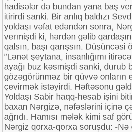
hadisələr də bundan yana baş verir
itirirdi sanki. Bir anlıq baldızı S
yoldaşı vəfat edəndən sonra, Nər
vermişdi ki, hərdən gəlib qardaşı
qalsın, başı qarışsın. Düşüncəsi 
”Lənət şeytana, insanlığımı itir
ayağı buz kəsmişdi sanki, durub bi
gözəgörünməz bir qüvvə onların evi
çevirmək istəyirdi. Həftəsonu gəld
Yoldaşı Sabir haqq-hesab işini biti
baxan Nərgizə, nəfəslərini içinə çə
ağrıdı. Hamısı mələk kimi saf gö
Nərgiz qorxa-qorxa soruşdu: -Nə