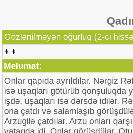
Qadı
Gözlənilməyən oğurluq (2-ci hissə
Melumat:
Onlar qapıda ayrıldılar. Nərgiz Rəf
isə uşaqları götürüb qonşuluqda y
işdə, uşaqları isə dərsdə idilər. Rə
ona çatdı və salamlaşıb görüşdülə
Arzugilə çatdılar. Arzu onları qarş
yataqda idi. Onlar görüşdülər. Otu