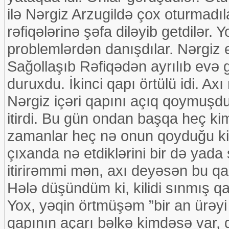
ilə Nərgiz Arzugildə çox oturmadıl
rəfiqələrinə şəfa diləyib getdilər.
problemlərdən danışdılar. Nərgiz e
Sağollaşıb Rəfiqədən ayrılıb evə gə
duruxdu. İkinci qapı örtülü idi. Ax
Nərgiz içəri qapını açıq qoymuşdu. 
itirdi. Bu gün ondan başqa heç kim
zamanlar heç nə onun qoyduğu kimi
çıxanda nə etdiklərini bir də yada
itirirəmmi mən, axı deyəsən bu 
Hələ düşündüm ki, kilidi sınmış qap
Yox, yəqin örtmüşəm ”bir an ürəyi s
qapının açarı bəlkə kimdəsə var,