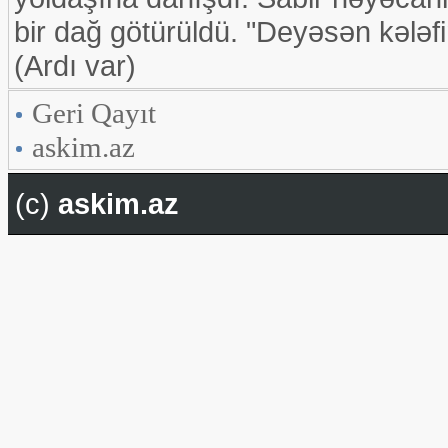
bir dağ götürüldü. "Deyəsən kələf
(Ardı var)
Geri Qayıt
askim.az
(c)
askim.az