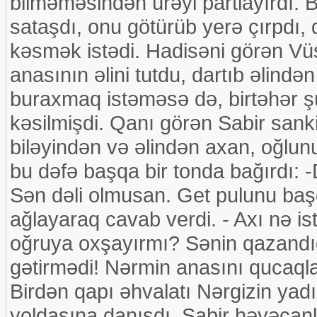
bilməməsindən ürəyi partlayırdı. 
sataşdı, onu götürüb yerə çırpdı, q
kəsmək istədi. Hadisəni görən Vü
anasının əlini tutdu, dartıb əlində
buraxmaq istəməsə də, birtəhər şüş
kəsilmişdi. Qanı görən Sabir sanki
biləyindən və əlindən axan, oğlu
bu dəfə başqa bir tonda bağırdı: 
Sən dəli olmusan. Get pulunu başq
ağlayaraq cavab verdi. - Axı nə i
oğruya oxşayırmı? Sənin qazandı
gətirmədi! Nərmin anasını qucaqla
Birdən qapı əhvalatı Nərgizin yad
yoldaşına danışdı. Sabir həyəcan