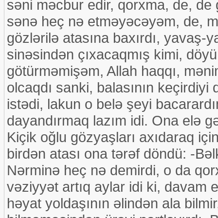
səni məcbur edir, qorxma, de, d
sənə heç nə etməyəcəyəm, de, m
gözlərilə atasına baxırdı, yavaş-y
sinəsindən çıxacaqmış kimi, döyün
götürməmişəm, Allah haqqı, mənim
olcaqdı sanki, balasının keçirdiy
istədi, lakun o belə şeyi bacarardı
dayandırmaq lazım idi. Ona elə gəl
Kiçik oğlu gözyaşları axıdaraq için
birdən atası ona tərəf döndü: -Bəl
Nərminə heç nə demirdi, o da qor
vəziyyət artıq aylar idi ki, davam 
həyat yoldaşının əlindən ala bilmi