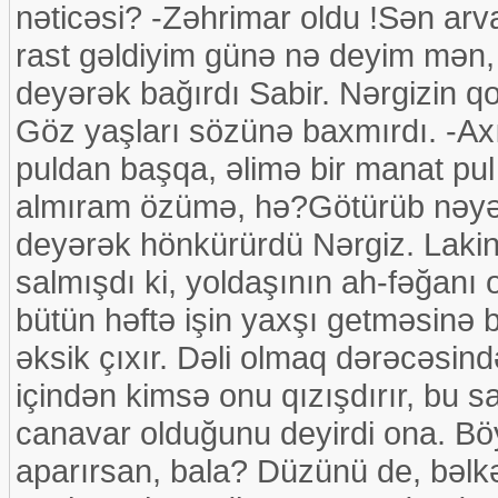
nəticəsi? -Zəhrimar oldu !Sən ar
rast gəldiyim günə nə deyim mən
deyərək bağırdı Sabir. Nərgizin qo
Göz yaşları sözünə baxmırdı. -Ax
puldan başqa, əlimə bir manat pu
almıram özümə, hə?Götürüb nəyə x
deyərək hönkürürdü Nərgiz. Lakin
salmışdı ki, yoldaşının ah-fəğanı o
bütün həftə işin yaxşı getməsinə
əksik çıxır. Dəli olmaq dərəcəsind
içindən kimsə onu qızışdırır, bu sa
canavar olduğunu deyirdi ona. Böy
aparırsan, bala? Düzünü de, bəlk