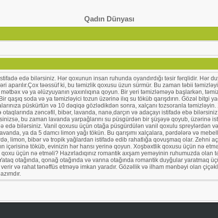
Qadın Dünyası
stifadə edə bilərsiniz. Hər qoxunun insan ruhunda oyandırdığı təsir fərqlidir. Hər d
şləri aparılır.Çox təəssüf ki, bu təmizlik qoxusu üzun sürmür. Bu zaman təbii təmizl
b, mətbəx və ya əlüzyuyanın yaxınlıqına qoyun. Bir yeri təmizləməyə başlarkən, təmizl
ir qaşıq soda və ya təmizləyici tozun üzərinə ilıq su töküb qarışdırın. Gözəl bitgi 
larınıza püskürtün və 10 dəqiqə gözlədikdən sonra, xalçanı tozsoranla təmizləyin. X
taqlarında zəncəfil, bibər, lavanda, nanə,darçın və adaçayı istifadə ebə bilərsin
rsinizsə, bu zaman lavanda yarpağlarını su püsgürdən bir şüşəyə qoyub, üzərinə ist
 edə bilərsiniz. Vanil qoxusu üçün otağa püsgürdülən vanil qoxulu spreylərdən və y
 lavanda, ya da 5 damcı limon yağı tökün. Bu qarışımı xalçalara, pərdələrə və mebe
rdə, limon, bibər və tropik yağlardan istifadə edib rahatlığa qovuşmaq olar. Zehn
arın içərisinə töküb, evinizin hər hansı yerinə qoyun. Xoşbəxtlik qoxusu üçün nə e
oxu üçün nə etməli? Hazırladıqınız romantik axşam yeməyinin ruhumuzda olan təsiri
. Yataq otağında, qonağ otağında və vanna otağında romantik duyğular yaratmaq üçü
k verir və rahat tənəffüs etməyə imkan yaradır. Gözəllik və ilham mənbəyi olan çiçə
azımdır.