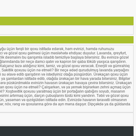
uyğu üçün fərqli bir qoxu istifadə edərək, həm evinizi, həmdə ruhunuzu
əyici və gözəl qoxu gəlməsi üçün məsləhətə ehdiyac duyulur. Lavanda, qreyfurt,
ik dəsmalını bu qarışımla isladıb təmizliyə başlaya bilərsiniz. Bu evinizə gözəl
yağlarındanda bir neçə damcı qatın və kapron bir qaba töküb yaxşıca qarışdırın.
alçanız təzə aldığınız kimi, təmiz, və gözəl qoxu verəcək. Enerjili və gümrahlıq
iz. Sakitlik qoxusu üçün nə etməli? Bir neçə ədəd qurudulmuş lavanda yarpağını
i su əlavə edib qarışdırın və istədiyiniz otağa püsgürdün. Ürəkaçan qoxu üçün
a şamlardan istifadə edib, otağda ürəkaçan bir hava yarada bilərsiniz. Bitgilər
llərə püskürdməklə evinizin havasın ürəkaçan havaya çevirə bilərsiniz. Ürəkaçan
i açan qoxu üçün nə etməli? Çalışarkən, və ya yemək bişirərkən zehni açmaq üçün
tməli? Xoşbəxtlik qoxusu yaratmaq üçün bir portağalın qabığını soyub, masanın
ni artırmaq üçün, darçın çubuqlarını tüstü kimi yandırın. Təbii və gözəl qoxu
n, yasəmən və qızılgüldən istifadə edin. Evinizdə havanın təravətli olmasının
klər, növ, rəng və qoxularına görə də ayrı məna daşıyır. Dipçəkdə ya da güldanda