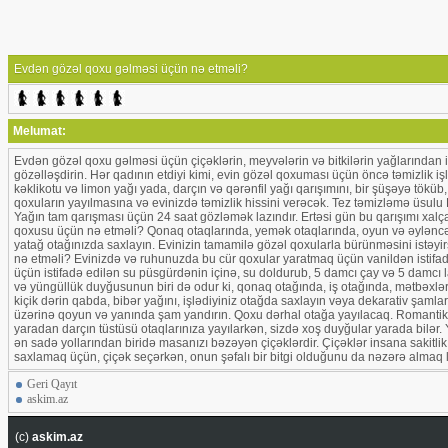
Evdən gözəl qoxu gəlməsi üçün nə etməli?
Melumat:
Evdən gözəl qoxu gəlməsi üçün çiçəklərin, meyvələrin və bitkilərin yağlarından i
gözəlləşdirin. Hər qadının etdiyi kimi, evin gözəl qoxuması üçün öncə təmizlik i
kəklikotu və limon yağı yada, darçın və qərənfil yağı qarışımını, bir şüşəyə tökü
qoxuların yayılmasına və evinizdə təmizlik hissini verəcək. Tez təmizləmə üsulu B
Yağın tam qarışması üçün 24 saat gözləmək lazındır. Ertəsi gün bu qarışımı xalça
qoxusu üçün nə etməli? Qonaq otaqlarında, yemək otaqlarında, oyun və əyləncə o
yatağ otağınızda saxlayın. Evinizin tamamilə gözəl qoxularla bürünməsini istəyi
nə etməli? Evinizdə və ruhunuzda bu cür qoxular yaratmaq üçün vanildən istifadə
üçün istifadə edilən su püsgürdənin içinə, su doldurub, 5 damcı çay və 5 damcı
və yüngüllük duyğusunun biri də odur ki, qonaq otağında, iş otağında, mətbəxlə
kiçik dərin qabda, bibər yağını, işlədiyiniz otağda saxlayın vəya dekarativ şaml
üzərinə qoyun və yanında şam yandırın. Qoxu dərhal otağa yayılacaq. Romantik q
yaradan darçın tüstüsü otaqlarınıza yayılarkən, sizdə xoş duyğular yarada bilər
ən sadə yollarından biridə masanızı bəzəyən çiçəklərdir. Çiçəklər insana sakitli
saxlamaq üçün, çiçək seçərkən, onun şəfalı bir bitgi olduğunu da nəzərə almaq l
Geri Qayıt
askim.az
(c)
askim.az