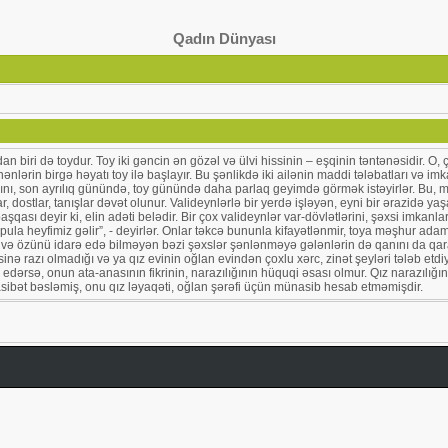
Qadın Dünyası
dan biri də toydur. Toy iki gəncin ən gözəl və ülvi hissinin – eşqinin təntənəsidir. 
nlərin birgə həyatı toy ilə başlayır. Bu şənlikdə iki ailənin maddi tələbatları və imk
ladlarını, son ayrılıq günündə, toy günündə daha parlaq geyimdə görmək istəyirlər. B
r, dostlar, tanışlar dəvət olunur. Valideynlərlə bir yerdə işləyən, eyni bir ərazidə 
başqası deyir ki, elin adəti belədir. Bir çox valideynlər var-dövlətlərini, şəxsi imka
 pula heyfimiz gəlir”, - deyirlər. Onlar təkcə bununla kifayətlənmir, toya məşhur adam
ən və özünü idarə edə bilməyən bəzi şəxslər şənlənməyə gələnlərin də qanını da qara
ə razı olmadığı və ya qız evinin oğlan evindən çoxlu xərc, zinət şeyləri tələb etdiyi tə
diq edərsə, onun ata-anasının fikrinin, narazılığının hüquqi əsası olmur. Qız narazılı
sibət bəsləmiş, onu qız ləyaqəti, oğlan şərəfi üçün münasib hesab etməmişdir.