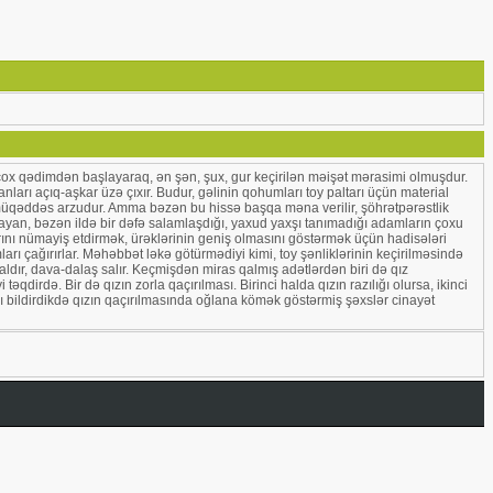
O, çox qədimdən başlayaraq, ən şən, şux, gur keçirilən məişət mərasimi olmuşdur.
anları açıq-aşkar üzə çıxır. Budur, gəlinin qohumları toy paltarı üçün material
u, müqəddəs arzudur. Amma bəzən bu hissə başqa məna verilir, şöhrətpərəstlik
yaşayan, bəzən ildə bir dəfə salamlaşdığı, yaxud yaxşı tanımadığı adamların çoxu
nlarını nümayiş etdirmək, ürəklərinin geniş olmasını göstərmək üçün hadisələri
ları çağırırlar. Məhəbbət ləkə götürmədiyi kimi, toy şənliklərinin keçirilməsində
ldır, dava-dalaş salır. Keçmişdən miras qalmış adətlərdən biri də qız
qdirdə. Bir də qızın zorla qaçırılması. Birinci halda qızın razılığı olursa, ikinci
ğını bildirdikdə qızın qaçırılmasında oğlana kömək göstərmiş şəxslər cinayət