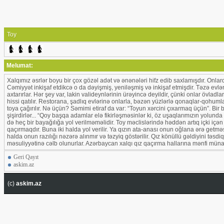
Toy
Melumat:
Xalqımız əsrlər boyu bir çox gözəl adət və ənənələri hifz edib saxlamışdır. Onlar
Cəmiyyət inkişaf etdikcə o da dəyişmiş, yeniləşmiş və inkişaf etmişdir. Təzə evlənə
axtarırlar. Hər şey var, lakin valideynlərinin ürəyincə deyildir, çünki onlar öv
hissi qatılır. Restorana, şadlıq evlərinə onlarla, bəzən yüzlərlə qonaqlar-qohumla
toya çağırılır. Nə üçün? Səmimi etiraf da var: “Toyun xərcini çıxarmaq üçün”. Bir 
şişirdirlər... “Qoy başqa adamlar elə fikirləşməsinlər ki, öz uşaqlarımızın yolunda
də heç bir bayağılığa yol verilməməlidir. Toy məclislərində həddən artıq içki iç
qaçırmaqdır. Buna iki halda yol verilir. Ya qızın ata-anası onun oğlana ərə getməsin
halda onun razılığı nəzərə alınmır və təzyiq göstərilir. Qız könüllü gəldiyini təs
məsuliyyətinə cəlb olunurlar. Azərbaycan xalqı qız qaçırma hallarına mənfi müna
Geri Qayıt
askim.az
(c)
askim.az