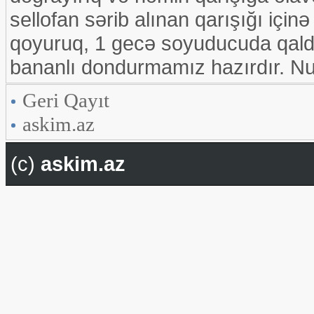
sellofan sərib alınan qarışığı iç
qoyuruq, 1 gecə soyuducuda qaldıq
bananlı dondurmamız hazırdır. Nu
Geri Qayıt
askim.az
(c)
askim.az