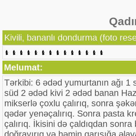
Qadı
Kivili, bananlı dondurma (foto rese
Melumat:
Tərkibi: 6 ədəd yumurtanın ağı 1 
süd 2 ədəd kivi 2 ədəd banan Haz
mikserlə çoxlu çalırıq, sonra şəkə
qədər yenəçalırıq. Sonra pasta kr
çalırıq. İkisini də çaldıqdan sonra 
doğrayırıq və həmin qarışığa əlavə