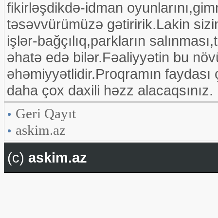
fikirləşdikdə-idman oyunlarını,gim
təsəvvürümüzə gətiririk.Lakin siz
işlər-bağçılıq,parkların salınması,
əhatə edə bilər.Fəaliyyətin bu növ
əhəmiyyətlidir.Proqramın faydası
daha çox daxili həzz alacaqsınız.
Geri Qayıt
askim.az
(c)
askim.az