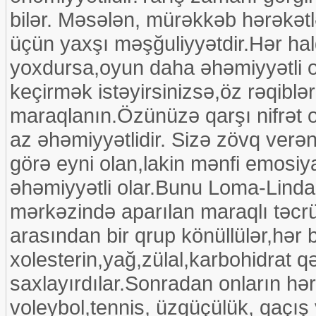
bilər. Məsələn, mürəkkəb hərəkət
üçün yaxşı məşğuliyyətdir.Hər ha
yoxdursa,oyun daha əhəmiyyətli o
keçirmək istəyirsinizsə,öz rəqiblər
maraqlanın.Özünüzə qarşı nifrət o
az əhəmiyyətlidir. Sizə zövq verə
görə eyni olan,lakin mənfi emosiy
əhəmiyyətli olar.Bunu Loma-Linda 
mərkəzində aparılan maraqlı təcrü
arasından bir qrup könüllülər,hər 
xolesterin,yağ,zülal,karbohidrat q
saxlayırdılar.Sonradan onların hər
voleybol,tennis, üzgüçülük, qaçış 