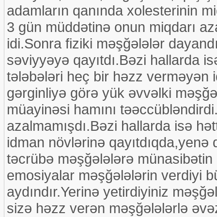
adamların qanında xolesterinin mi
3 gün müddətinə onun miqdarı aza
idi.Sonra fiziki məşğələlər dayandır
səviyyəyə qayıtdı.Bəzi hallarda is
tələbələri heç bir həzz verməyən 
gərginliyə görə yük əvvəlki məşğə
müayinəsi hamını təəccübləndirdi.
azalmamışdı.Bəzi hallarda isə hət
idman növlərinə qayıtdıqda,yenə d
təcrübə məşğələlərə münasibətin 
emosiyalar məşğələlərin verdiyi b
aydındır.Yerinə yetirdiyiniz məşğə
sizə həzz verən məşğələlərlə əvə