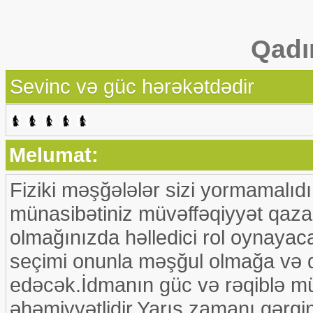
Qadı
Sevinc və güc hərəkətdədir
Melumat:
Fiziki məşğələlər sizi yormamalıdır
münasibətiniz müvəffəqiyyət qaz
olmağınızda həlledici rol oynayac
seçimi onunla məşğul olmağa və
edəcək.İdmanın güc və rəqiblə mü
əhəmiyyətlidir.Yarış zamanı gərgi