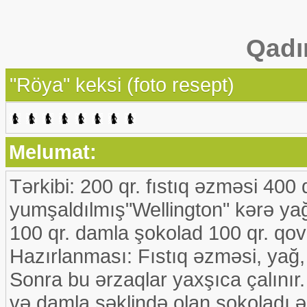
Qadı
"Röya" keksi (foto resept)
Melumat:
Tərkibi: 200 qr. fıstıq əzməsi 400
yumşaldılmış"Wellington" kərə ya
100 qr. damla şokolad 100 qr. qo
Hazırlanması: Fıstıq əzməsi, yağ,
Sonra bu ərzaqlar yaxşıca çalını
və damla şəklində olan şokoladı əl