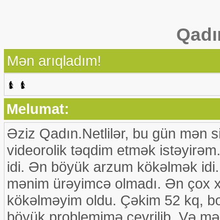
Qadı
Mən arıqladım!
Melumat:
Əziz Qadın.Netlilər, bu gün mən 
videorolik təqdim etmək istəyirəm
idi. Ən böyük arzum kökəlmək id
mənim ürəyimcə olmadı. Ən çox 
kökəlməyim oldu. Çəkim 52 kq, b
böyük problemimə çevrilib. Və m