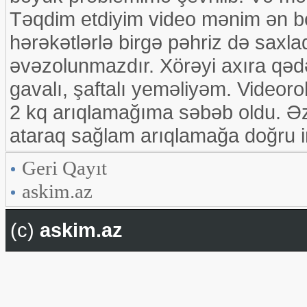
Təqdim etdiyim video mənim ən b
hərəkətlərlə birgə pəhriz də sax
əvəzolunmazdır. Xörəyi axıra qə
gavalı, şaftalı yeməliyəm. Videoro
2 kq arıqlamağıma səbəb oldu. Əziz
ataraq sağlam arıqlamağa doğru ir
Geri Qayıt
askim.az
(c)
askim.az