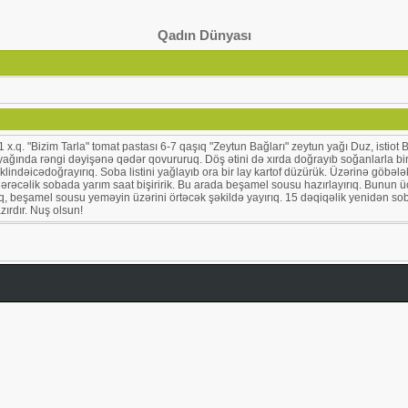
Qadın Dünyası
1 x.q. "Bizim Tarla" tomat pastası 6-7 qaşıq "Zeytun Bağları" zeytun yağı Duz, istiot
ki yağında rəngi dəyişənə qədər qovururuq. Döş ətini də xırda doğrayıb soğanlarla bi
lindəicədoğrayırıq. Soba listini yağlayıb ora bir lay kartof düzürük. Üzərinə göbələk
 dərəcəlik sobada yarım saat bişiririk. Bu arada beşamel sousu hazırlayırıq. Bunun 
açırıq, beşamel sousu yeməyin üzərini örtəcək şəkildə yayırıq. 15 dəqiqəlik yenidən 
ırdır. Nuş olsun!