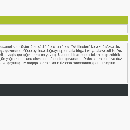
 Beşamel sous üçün: 2 st. süd 1,5 x.q. un 1 x.q. "Wellington" kərə yağı Azca duz,
rgə qovururuq. Göbələyi incə doğrayırıq, tomatla birgə tavaya əlavə edirik. Duz-
li, toyuqlu qarışığın hamısını yayırıq. Üzərinə bir armudu stəkan su gəzdiririk.
üçün yağı əridirik, unu əlavə edib 2 dəqiqə qovururuq. Daha sonra südü və duz-
sobaya qoyuruq. 15 dəqiqə sonra çıxarıb üzərinə rəndələnmiş pendir səpirik.