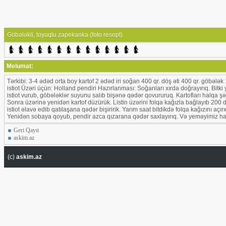
Göbələkli, toyuqlu zapekanka (foto resept)
Melumat:
Tərkibi: 3-4 ədəd orta boy kartof 2 ədəd iri soğan 400 qr. döş əti 400 qr. göbələk 
istiot Üzəri üçün: Holland pendiri Hazırlanması: Soğanları xırda doğrayırıq. Bit
istiot vurub, göbələklər suyunu salıb bişənə qədər qovururuq. Kartofları halqa şək
Sonra üzərinə yenidən kartof düzürük. Listin üzərini folqa kağızla bağlayıb 200
istiot əlavə edib qatılaşana qədər bişiririk. Yarım saat bitdikdə folqa kağızını 
Yenidən sobaya qoyub, pendir azca qızarana qədər saxlayırıq. Və yeməyimiz haz
Geri Qayıt
askim.az
(c)
askim.az