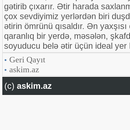
gətirib çıxarır. Ətir harada saxlan
çox sevdiyimiz yerlərdən biri duşdu
ətirin ömrünü qısaldır. Ən yaxşısı
qaranlıq bir yerdə, məsələn, şkaf
soyuducu belə ətir üçün ideal yer k
Geri Qayıt
askim.az
(c)
askim.az