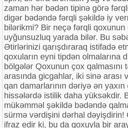
zaman hər bədən tipinə görə fərqli
digər bədəndə fərqli şəkildə iy ve
bilərikmi? Bir neçə fərqli qoxunun 
uyğunsuzluq yarada bilər. Bu səbə
Ətirlərinizi qarışdıraraq istifadə 
qoxuların eyni tipdən olmalarına di
bölgələr Qoxunun çox qalmasını t
arasında gicgahlar, iki sinə arası v
qan damarlarının dəriyə ən yaxın 
hissələrdə istilik daha yüksəkdir.
mükəmməl şəkildə bədəndə qalmas
sürmə vərdişini dərhal dəyişdirin
ifraz edir ki, bu da qoxuyla bir a