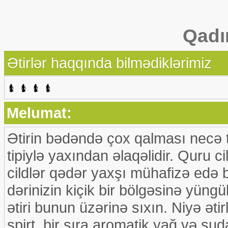
Qadı
Ətirlər haqqında bilmədiklərimiz
Melumat:
Ətirin bədəndə çox qalması necə tə
tipiylə yaxından əlaqəlidir. Quru c
cildlər qədər yaxşı mühafizə edə 
dərinizin kiçik bir bölgəsinə yün
ətiri bunun üzərinə sıxın. Niyə ətir
spirt, bir sıra aromatik yağ və sud