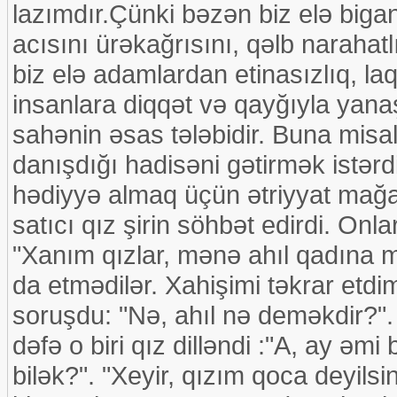
lazımdır.Çünki bəzən biz elə biganə
acısını ürəkağrısını, qəlb naraha
biz elə adamlardan etinasızlıq, la
insanlara diqqət və qayğıyla yanaş
sahənin əsas tələbidir. Buna misal 
danışdığı hadisəni gətirmək istər
hədiyyə almaq üçün ətriyyat mağa
satıcı qız şirin söhbət edirdi. On
"Xanım qızlar, mənə ahıl qadına m
da etmədilər. Xahişimi təkrar etdi
soruşdu: "Nə, ahıl nə deməkdir?".
dəfə o biri qız dilləndi :"A, ay əm
bilək?". "Xeyir, qızım qoca deyils