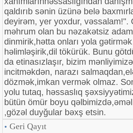
xanımlarınhəssaslığından danışm
qaldırıb sənin üzünə belə baxmırla
deyirəm, yer yoxdur, vəssalam!".
məhrum olan bu nəzakətsiz adaml
dinmirik,hətta onları yola gətirm
həlimləşirik,dil tökürük. Bunu götd
da etinasızlaşır, bizim mənliyimiz
incitməkdən, narazı salmaqdan,elə
dözmək,imkan vermək olmaz. Sonda
yolu tutaq, həssaslıq şəxsiyyətimiz
bütün ömür boyu qəlbimizdə,əməli
,gözəl duyğular bəxş etsin.
Geri Qayıt