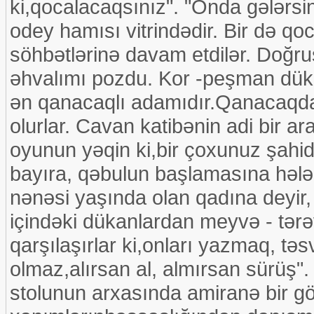
ki,qocalacaqsınız". "Onda gələrsini
odey hamısı vitrindədir. Bir də qo
söhbətlərinə davam etdilər. Doğr
əhvalımı pozdu. Kor -peşman dü
ən qanacaqlı adamıdır.Qanacaqd
olurlar. Cavan katibənin adi bir a
oyunun yəqin ki,bir çoxunuz şahidi
bayıra, qəbulun başlamasına hələ
nənəsi yaşında olan qadına deyir,
içindəki dükanlardan meyvə - tərə
qarşılaşırlar ki,onları yazmaq, tə
olmaz,alırsan al, almırsan sürüş
stolunun arxasında amiranə bir g