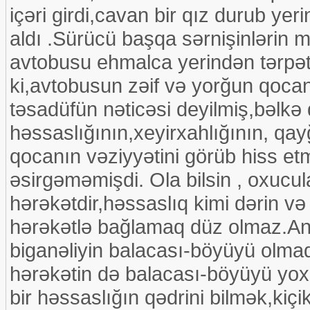
içəri girdi,cavan bir qız durub yer
aldı .Sürücü başqa sərnişinlərin 
avtobusu ehmalca yerindən tərpə
ki,avtobusun zəif və yorğun qoca
təsadüfün nəticəsi deyilmiş,bəlk
həssaslığının,xeyirxahlığının, qa
qocanın vəziyyətini görüb hiss e
əsirgəməmişdi. Ola bilsin , oxucula
hərəkətdir,həssaslıq kimi dərin və
hərəkətlə bağlamaq düz olmaz.Anc
biganəliyin balacası-böyüyü olmad
hərəkətin də balacası-böyüyü yox
bir həssaslığın qədrini bilmək,kiçi