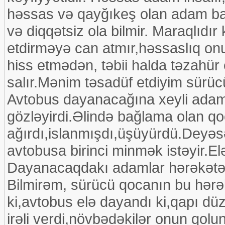
həssas və qayğıkeş olan adam ba
və diqqətsiz ola bilmir. Maraqlıd
etdirməyə can atmır,həssaslıq on
hiss etmədən, təbii halda təzahür ed
salır.Mənim təsadüf etdiyim sürücü k
Avtobus dayanacağına xeyli adam 
gözləyirdi.Əlində bağlama olan qoc
ağırdı,islanmışdı,üşüyürdü.Deyəsən
avtobusa birinci minmək istəyir.E
Dayanacaqdakı adamlar hərəkətə g
Bilmirəm, sürücü qocanın bu hərək
ki,avtobus elə dayandı ki,qapı d
irəli verdi,növbədəkilər onun qol