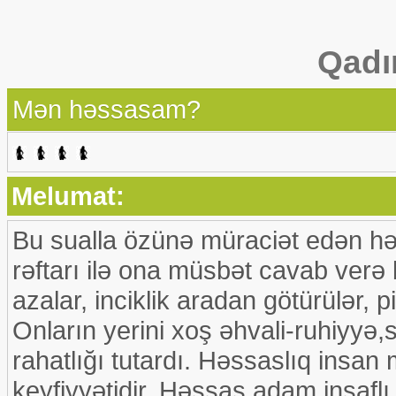
Qadı
Mən həssasam?
Melumat:
Bu sualla özünə müraciət edən hər 
rəftarı ilə ona müsbət cavab verə 
azalar, inciklik aradan götürülər, p
Onların yerini xoş əhvali-ruhiyyə
rahatlığı tutardı. Həssaslıq insan
keyfiyyətidir. Həssas adam insaflı