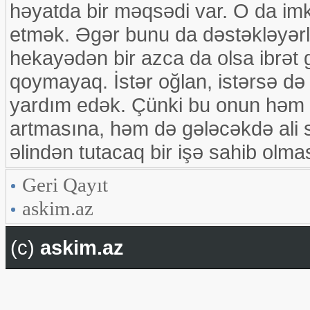
həyatda bir məqsədi var. O da imk
etmək. Əgər bunu da dəstəkləyərlə
hekayədən bir azca da olsa ibrət 
qoymayaq. İstər oğlan, istərsə də
yardım edək. Çünki bu onun həm 
artmasına, həm də gələcəkdə ali s
əlindən tutacaq bir işə sahib ol
Geri Qayıt
askim.az
(c)
askim.az