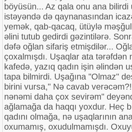
böyüsün... Az qala onu ana bilird
istəyəndə də qaynanasından icazə
yemək, qab-qacaq, ütüylə məşğul o
əlini tutub gedirdi gəzintilərə. Son
dəfə oğlan sifariş etmişdilər... Oğ
çoxalmışdı. Uşaqlar ata tərəfdən
kafedə, yazıq qadın işin əlindən u
tapa bilmirdi. Uşağına "Olmaz" de
birini vursa," Nə cavab verəcəm?!"
nənəmi daha çox sevirəm" deyəndə 
ağlamağa da haqqı yoxdur. Heç bi
qadını olmağa, nə uşaqlarının ana
oxumamış, oxudulmamışdı. Oxuyub,