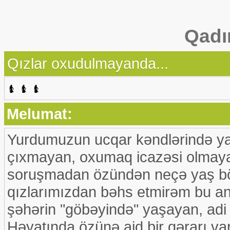
Qadı
Qızlar oxudulmayanda...
Melumat:
Yurdumuzun ucqar kəndlərində ya
çıxmayan, oxumaq icazəsi olmayan,
soruşmadan özündən neçə yaş böy
qızlarımızdan bəhs etmirəm bu a
şəhərin "göbəyində" yaşayan, adi
Həyatında özünə aid bir qərarı va