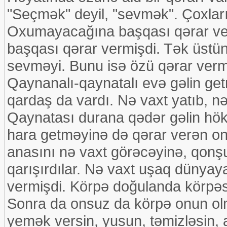
"Seçmək" deyil, "sevmək". Çoxları
Oxumayacağına başqası qərar ver
başqası qərar vermişdi. Tək üstünl
sevməyi. Bunu isə özü qərar vermi
Qaynanalı-qaynatalı evə gəlin get
qardaş da vardı. Nə vaxt yatıb, nə
Qaynatası durana qədər gəlin hök
hara getməyinə də qərar verən onl
anasını nə vaxt görəcəyinə, qonş
qarışırdılar. Nə vaxt uşaq dünyay
vermişdi. Körpə doğulanda körpəs
Sonra da onsuz da körpə onun ol
yemək versin, yusun, təmizləsin